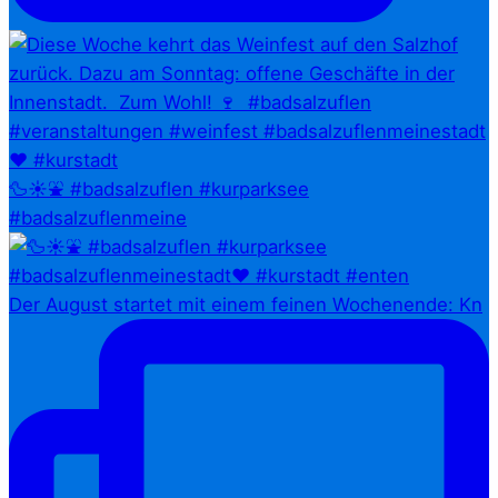
🦆☀️⛲ #badsalzuflen #kurparksee
#badsalzuflenmeine
Der August startet mit einem feinen Wochenende: Kn