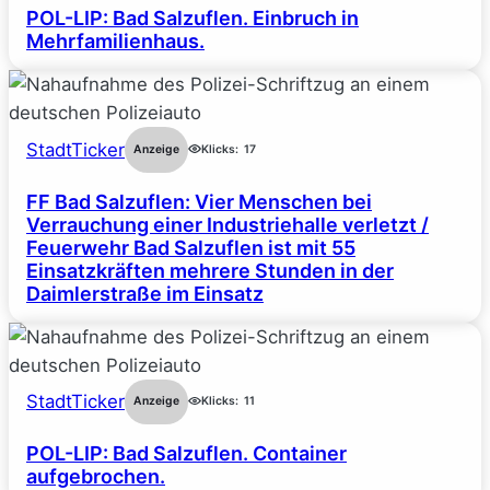
POL-LIP: Bad Salzuflen. Einbruch in
Mehrfamilienhaus.
StadtTicker
Anzeige
Klicks:
17
FF Bad Salzuflen: Vier Menschen bei
Verrauchung einer Industriehalle verletzt /
Feuerwehr Bad Salzuflen ist mit 55
Einsatzkräften mehrere Stunden in der
Daimlerstraße im Einsatz
StadtTicker
Anzeige
Klicks:
11
POL-LIP: Bad Salzuflen. Container
aufgebrochen.