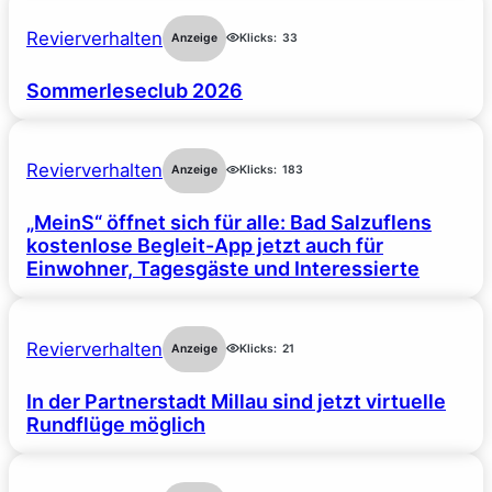
Revierverhalten
Anzeige
Klicks:
33
Sommerleseclub 2026
Revierverhalten
Anzeige
Klicks:
183
„MeinS“ öffnet sich für alle: Bad Salzuflens
kostenlose Begleit-App jetzt auch für
Einwohner, Tagesgäste und Interessierte
Revierverhalten
Anzeige
Klicks:
21
In der Partnerstadt Millau sind jetzt virtuelle
Rundflüge möglich