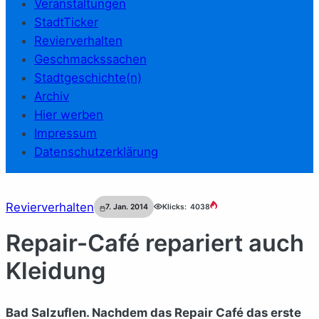
Veranstaltungen
StadtTicker
Revierverhalten
Geschmackssachen
Stadtgeschichte(n)
Archiv
Hier werben
Impressum
Datenschutzerklärung
Revierverhalten
7. Jan. 2014
Klicks:
4038
Repair-Café repariert auch
Kleidung
Bad Salzuflen. Nachdem das Repair Café das erste