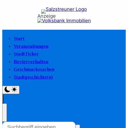
Anzeige
Start
Veranstaltungen
StadtTicker
Revierverhalten
Geschmackssachen
Stadtgeschichte(n)