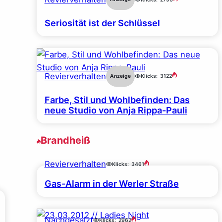
Seriosität ist der Schlüssel
Revierverhalten
Anzeige
Klicks:
3122
Farbe, Stil und Wohlbefinden: Das
neue Studio von Anja Rippa-Pauli
Brandheiß
Revierverhalten
Klicks:
3461
Gas-Alarm in der Werler Straße
Nachgesalzt
Klicks:
2962