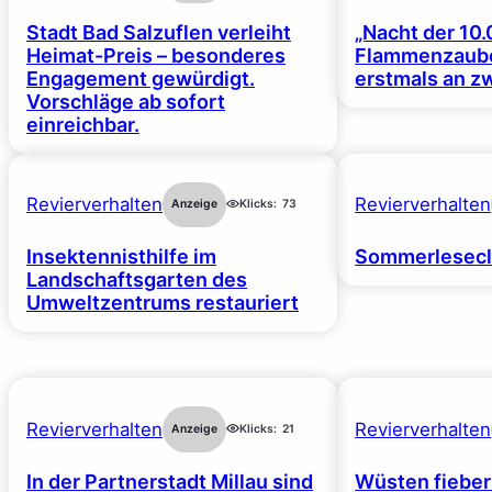
Stadt Bad Salzuflen verleiht
„Nacht der 10.
Heimat-Preis – besonderes
Flammenzaube
Engagement gewürdigt.
erstmals an z
Vorschläge ab sofort
einreichbar.
Revierverhalten
Revierverhalten
Anzeige
Klicks:
73
Insektennisthilfe im
Sommerlesecl
Landschaftsgarten des
Umweltzentrums restauriert
Revierverhalten
Revierverhalten
Anzeige
Klicks:
21
In der Partnerstadt Millau sind
Wüsten fiebe