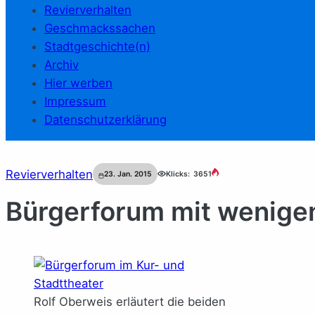
Revierverhalten
Geschmackssachen
Stadtgeschichte(n)
Archiv
Hier werben
Impressum
Datenschutzerklärung
Revierverhalten
23. Jan. 2015
Klicks:
3651
Bürgerforum mit wenigen
Rolf Oberweis erläutert die beiden