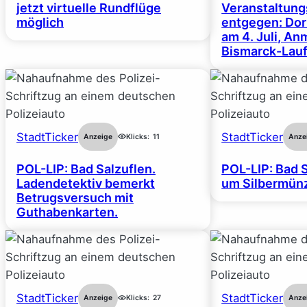
jetzt virtuelle Rundflüge
Veranstaltun
möglich
entgegen: Dor
am 4. Juli, A
Bismarck-Lauf
StadtTicker
StadtTicker
Anzeige
Klicks:
11
Anze
POL-LIP: Bad Salzuflen.
POL-LIP: Bad S
Ladendetektiv bemerkt
um Silbermünz
Betrugsversuch mit
Guthabenkarten.
StadtTicker
StadtTicker
Anzeige
Klicks:
27
Anze