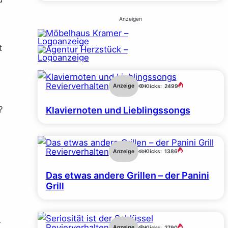
Anzeigen
t
Revierverhalten
Anzeige
Klicks:
2499
?
Klaviernoten und Lieblingssongs
Revierverhalten
Anzeige
Klicks:
1386
Das etwas andere Grillen – der Panini
Grill
r
Revierverhalten
Anzeige
Klicks:
2790