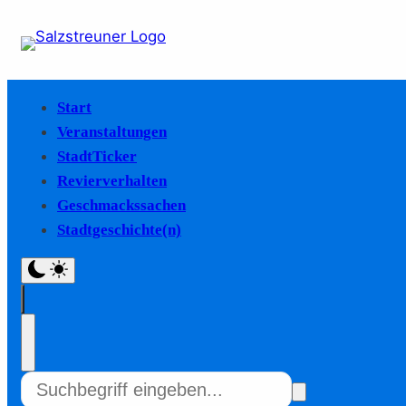
Start
Veranstaltungen
StadtTicker
Revierverhalten
Geschmackssachen
Stadtgeschichte(n)