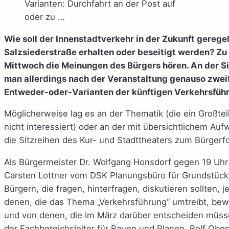
Varianten: Durchfahrt an der Post auf
oder zu …
Wie soll der Innenstadtverkehr in der Zukunft geregel
Salzsiederstraße erhalten oder beseitigt werden? Z
Mittwoch die Meinungen des Bürgers hören. An der Si
man allerdings nach der Veranstaltung genauso zwei
Entweder-oder-Varianten der künftigen Verkehrsfüh
Möglicherweise lag es an der Thematik (die ein Großteil 
nicht interessiert) oder an der mit übersichtlichem A
die Sitzreihen des Kur- und Stadttheaters zum Bürgerf
Als Bürgermeister Dr. Wolfgang Honsdorf gegen 19 Uhr 
Carsten Lottner vom DSK Planungsbüro für Grundstück
Bürgern, die fragen, hinterfragen, diskutieren sollten
denen, die das Thema „Verkehrsführung“ umtreibt, bew
und von denen, die im März darüber entscheiden müsse
der Fachbereichsleiter für Bauen und Planen, Rolf Obe