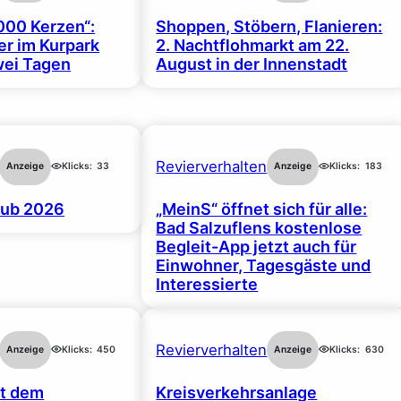
000 Kerzen“:
Shoppen, Stöbern, Flanieren:
r im Kurpark
2. Nachtflohmarkt am 22.
wei Tagen
August in der Innenstadt
Revierverhalten
Anzeige
Klicks:
33
Anzeige
Klicks:
183
ub 2026
„MeinS“ öffnet sich für alle:
Bad Salzuflens kostenlose
Begleit-App jetzt auch für
Einwohner, Tagesgäste und
Interessierte
Revierverhalten
Anzeige
Klicks:
450
Anzeige
Klicks:
630
rt dem
Kreisverkehrsanlage