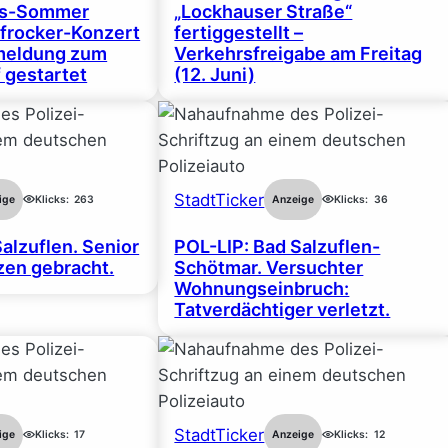
gs-Sommer
„Lockhauser Straße“
frocker-Konzert
fertiggestellt –
nmeldung zum
Verkehrsfreigabe am Freitag
 gestartet
(12. Juni)
StadtTicker
ige
Klicks:
263
Anzeige
Klicks:
36
alzuflen. Senior
POL-LIP: Bad Salzuflen-
en gebracht.
Schötmar. Versuchter
Wohnungseinbruch:
Tatverdächtiger verletzt.
StadtTicker
ige
Klicks:
17
Anzeige
Klicks:
12