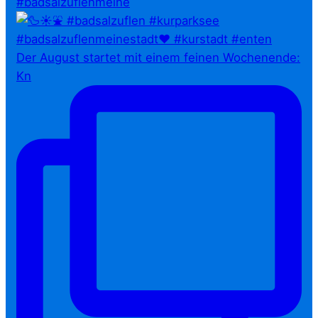
#badsalzuflenmeine
Der August startet mit einem feinen Wochenende:
Kn