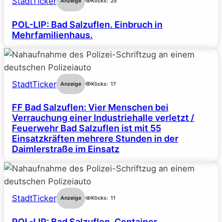
StadtTicker
Anzeige
Klicks:
25
POL-LIP: Bad Salzuflen. Einbruch in
Mehrfamilienhaus.
StadtTicker
Anzeige
Klicks:
17
FF Bad Salzuflen: Vier Menschen bei
Verrauchung einer Industriehalle verletzt /
Feuerwehr Bad Salzuflen ist mit 55
Einsatzkräften mehrere Stunden in der
Daimlerstraße im Einsatz
StadtTicker
Anzeige
Klicks:
11
POL-LIP: Bad Salzuflen. Container