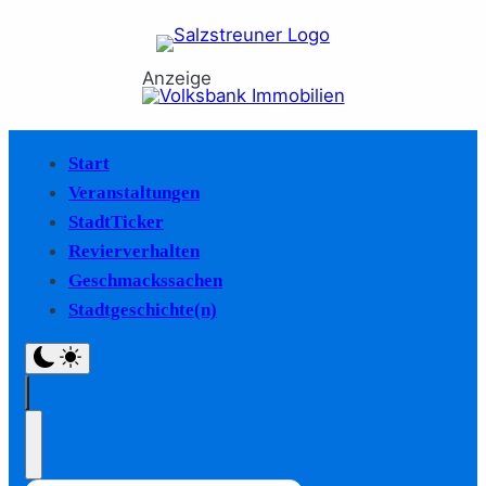
Anzeige
Start
Veranstaltungen
StadtTicker
Revierverhalten
Geschmackssachen
Stadtgeschichte(n)