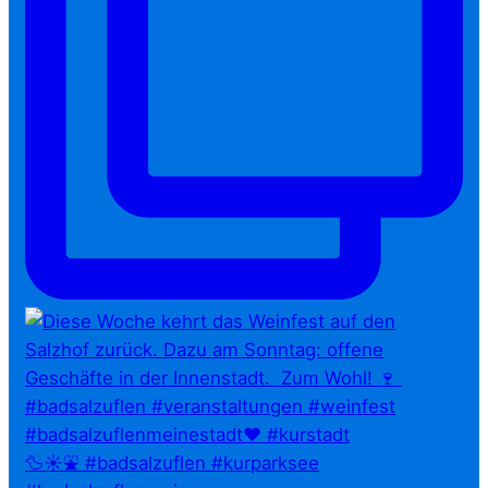
🦆☀️⛲ #badsalzuflen #kurparksee