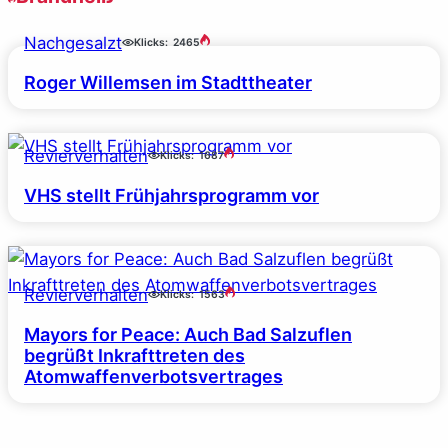
Nachgesalzt
Klicks:
2465
Roger Willemsen im Stadttheater
Revierverhalten
Klicks:
1687
VHS stellt Frühjahrsprogramm vor
Revierverhalten
Klicks:
1563
Mayors for Peace: Auch Bad Salzuflen
begrüßt Inkrafttreten des
Atomwaffenverbotsvertrages