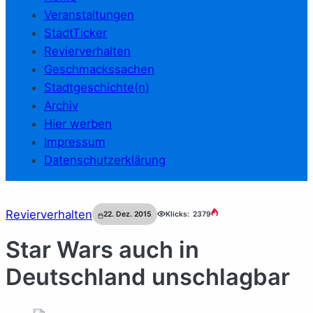
Veranstaltungen
StadtTicker
Revierverhalten
Geschmackssachen
Stadtgeschichte(n)
Archiv
Hier werben
Impressum
Datenschutzerklärung
Revierverhalten
22. Dez. 2015
Klicks:
2379
Star Wars auch in
Deutschland unschlagbar