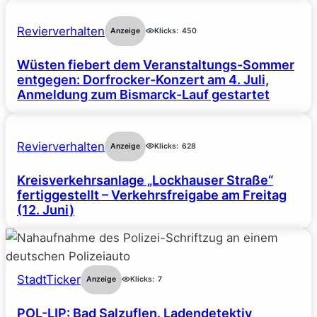
Revierverhalten
Anzeige
Klicks:
450
Wüsten fiebert dem Veranstaltungs-Sommer
entgegen: Dorfrocker-Konzert am 4. Juli,
Anmeldung zum Bismarck-Lauf gestartet
Revierverhalten
Anzeige
Klicks:
628
Kreisverkehrsanlage „Lockhauser Straße“
fertiggestellt – Verkehrsfreigabe am Freitag
(12. Juni)
StadtTicker
Anzeige
Klicks:
7
POL-LIP: Bad Salzuflen. Ladendetektiv