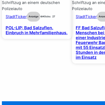
StadtTicker
StadtTicker
Anzeige
Klicks:
27
Anze
POL-LIP: Bad Salzuflen.
FF Bad Salzufl
Einbruch in Mehrfamilienhaus.
Menschen bei
einer Industrie
Feuerwehr Bad
mit 55 Einsat
Stunden in de
im Einsatz