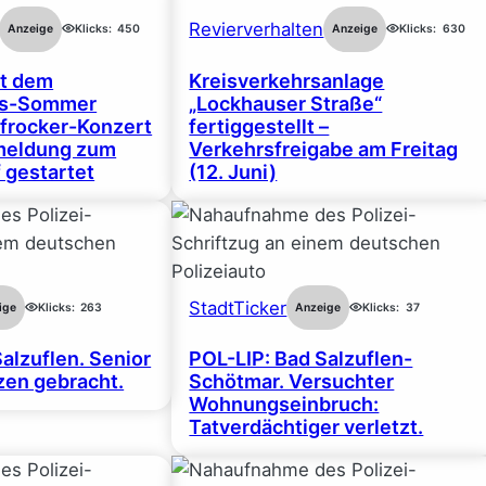
Revierverhalten
Anzeige
Klicks:
450
Anzeige
Klicks:
630
rt dem
Kreisverkehrsanlage
gs-Sommer
„Lockhauser Straße“
frocker-Konzert
fertiggestellt –
nmeldung zum
Verkehrsfreigabe am Freitag
 gestartet
(12. Juni)
StadtTicker
ige
Klicks:
263
Anzeige
Klicks:
37
alzuflen. Senior
POL-LIP: Bad Salzuflen-
en gebracht.
Schötmar. Versuchter
Wohnungseinbruch:
Tatverdächtiger verletzt.