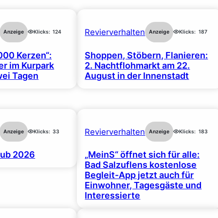
Revierverhalten
Anzeige
Klicks:
124
Anzeige
Klicks:
187
000 Kerzen“:
Shoppen, Stöbern, Flanieren:
r im Kurpark
2. Nachtflohmarkt am 22.
wei Tagen
August in der Innenstadt
Revierverhalten
Anzeige
Klicks:
33
Anzeige
Klicks:
183
ub 2026
„MeinS“ öffnet sich für alle:
Bad Salzuflens kostenlose
Begleit-App jetzt auch für
Einwohner, Tagesgäste und
Interessierte