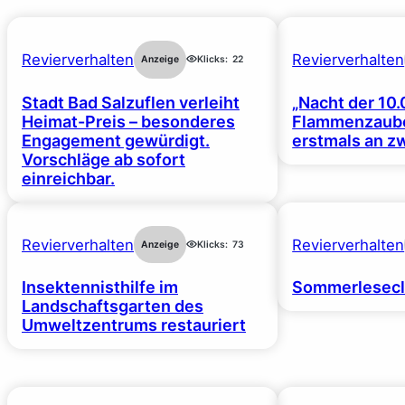
Revierverhalten
Revierverhalten
Anzeige
Klicks:
22
Stadt Bad Salzuflen verleiht
„Nacht der 10.
Heimat-Preis – besonderes
Flammenzaube
Engagement gewürdigt.
erstmals an z
Vorschläge ab sofort
einreichbar.
Revierverhalten
Revierverhalten
Anzeige
Klicks:
73
Insektennisthilfe im
Sommerlesecl
Landschaftsgarten des
Umweltzentrums restauriert