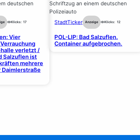
StadtTicker
ige
Klicks:
17
Anzeige
Klicks:
12
en: Vier
POL-LIP: Bad Salzuflen.
 Verrauchung
Container aufgebrochen.
halle verletzt /
 Salzuflen ist
zkräften mehrere
r Daimlerstraße