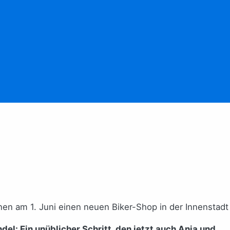
en am 1. Juni einen neuen Biker-Shop in der Innenstadt
el: Ein unüblicher Schritt, den jetzt auch Anja und