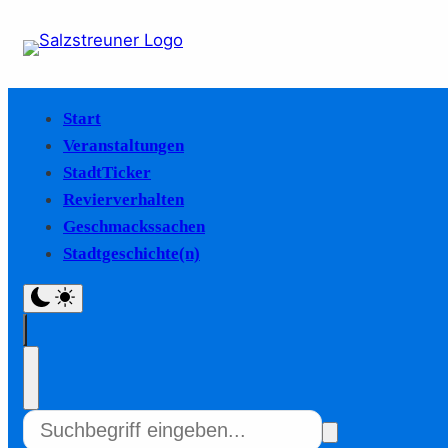
Start
Veranstaltungen
StadtTicker
Revierverhalten
Geschmackssachen
Stadtgeschichte(n)