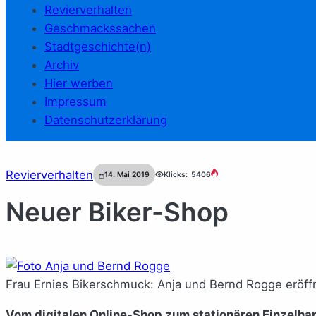
Revierverhalten
Geschmackssachen
Stadtgeschichte(n)
Archiv
Hier werben
Impressum
Datenschutzerklärung
Revierverhalten
14. Mai 2019
Klicks:
5406
Neuer Biker-Shop
Frau Ernies Bikerschmuck: Anja und Bernd Rogge eröffn
V
om digitalen Online-Shop zum stationären Einzelhand