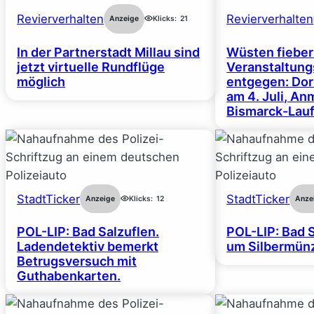
Revierverhalten
Revierverhalten
Anzeige
Klicks:
21
In der Partnerstadt Millau sind
Wüsten fiebe
jetzt virtuelle Rundflüge
Veranstaltun
möglich
entgegen: Dor
am 4. Juli, A
Bismarck-Lauf
StadtTicker
StadtTicker
Anzeige
Klicks:
12
Anze
POL-LIP: Bad Salzuflen.
POL-LIP: Bad S
Ladendetektiv bemerkt
um Silbermünz
Betrugsversuch mit
Guthabenkarten.