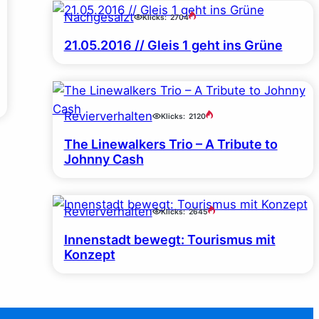
Nachgesalzt
Klicks:
2704
21.05.2016 // Gleis 1 geht ins Grüne
Revierverhalten
Klicks:
2120
The Linewalkers Trio – A Tribute to
Johnny Cash
Revierverhalten
Klicks:
2645
Innenstadt bewegt: Tourismus mit
Konzept