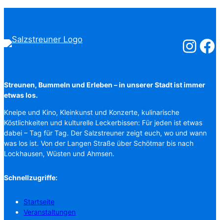
Salzstreuner
Salzst
Streunen, Bummeln und Erleben – in unserer Stadt ist immer
etwas los.
Kneipe und Kino, Kleinkunst und Konzerte, kulinarische
Köstlichkeiten und kulturelle Leckerbissen: Für jeden ist etwas
dabei – Tag für Tag. Der Salzstreuner zeigt euch, wo und wann
was los ist. Von der Langen Straße über Schötmar bis nach
Lockhausen, Wüsten und Ahmsen.
Schnellzugriffe:
Startseite
Veranstaltungen