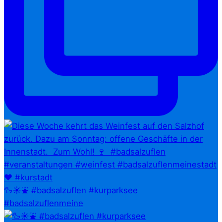
🦆☀️⛲ #badsalzuflen #kurparksee
#badsalzuflenmeine