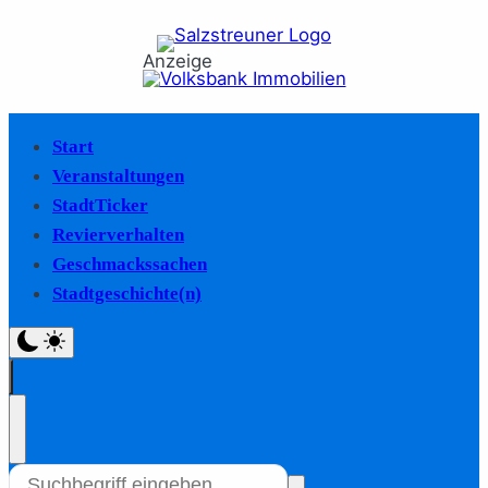
Anzeige
Start
Veranstaltungen
StadtTicker
Revierverhalten
Geschmackssachen
Stadtgeschichte(n)