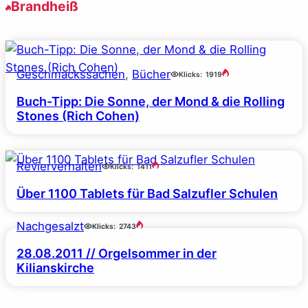
Brandheiß
Geschmackssachen
, 
Bücher
Klicks:
1919
Buch-Tipp: Die Sonne, der Mond & die Rolling
Stones (Rich Cohen)
Revierverhalten
Klicks:
1411
Über 1100 Tablets für Bad Salzufler Schulen
Nachgesalzt
Klicks:
2743
28.08.2011 // Orgelsommer in der
Kilianskirche