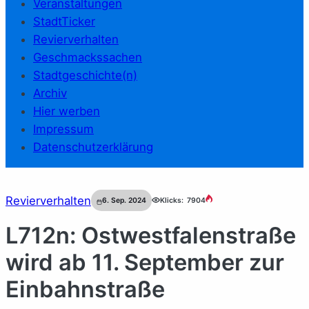
Veranstaltungen
StadtTicker
Revierverhalten
Geschmackssachen
Stadtgeschichte(n)
Archiv
Hier werben
Impressum
Datenschutzerklärung
Revierverhalten
6. Sep. 2024
Klicks:
7904
L712n: Ostwestfalenstraße
wird ab 11. September zur
Einbahnstraße