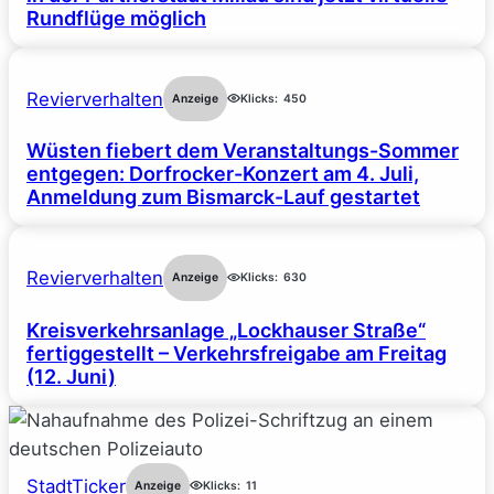
Rundflüge möglich
Revierverhalten
Anzeige
Klicks:
450
Wüsten fiebert dem Veranstaltungs-Sommer
entgegen: Dorfrocker-Konzert am 4. Juli,
Anmeldung zum Bismarck-Lauf gestartet
Revierverhalten
Anzeige
Klicks:
630
Kreisverkehrsanlage „Lockhauser Straße“
fertiggestellt – Verkehrsfreigabe am Freitag
(12. Juni)
StadtTicker
Anzeige
Klicks:
11