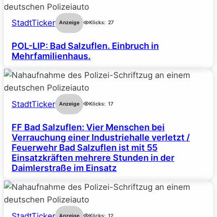
StadtTicker
Anzeige
Klicks:
27
POL-LIP: Bad Salzuflen. Einbruch in
Mehrfamilienhaus.
StadtTicker
Anzeige
Klicks:
17
FF Bad Salzuflen: Vier Menschen bei
Verrauchung einer Industriehalle verletzt /
Feuerwehr Bad Salzuflen ist mit 55
Einsatzkräften mehrere Stunden in der
Daimlerstraße im Einsatz
StadtTicker
Anzeige
Klicks:
12