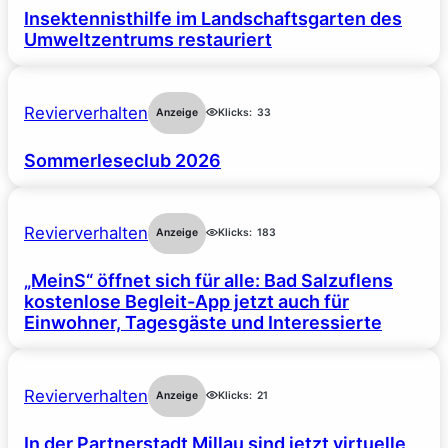
Insektennisthilfe im Landschaftsgarten des
Umweltzentrums restauriert
Revierverhalten
Anzeige
Klicks:
33
Sommerleseclub 2026
Revierverhalten
Anzeige
Klicks:
183
„MeinS“ öffnet sich für alle: Bad Salzuflens
kostenlose Begleit-App jetzt auch für
Einwohner, Tagesgäste und Interessierte
Revierverhalten
Anzeige
Klicks:
21
In der Partnerstadt Millau sind jetzt virtuelle