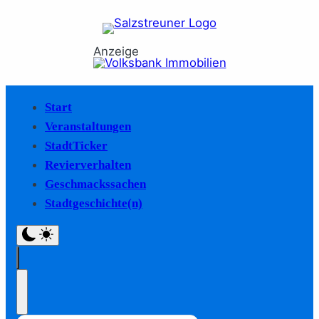
Anzeige
Start
Veranstaltungen
StadtTicker
Revierverhalten
Geschmackssachen
Stadtgeschichte(n)