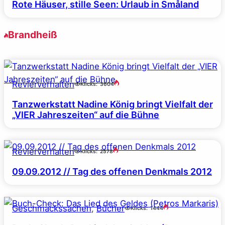
Rote Häuser, stille Seen: Urlaub in Småland
Brandheiß
Revierverhalten
Klicks:
3604
Tanzwerkstatt Nadine König bringt Vielfalt der
„VIER Jahreszeiten“ auf die Bühne
Revierverhalten
Klicks:
2578
09.09.2012 // Tag des offenen Denkmals 2012
Geschmackssachen
, 
Bücher
Klicks:
1444