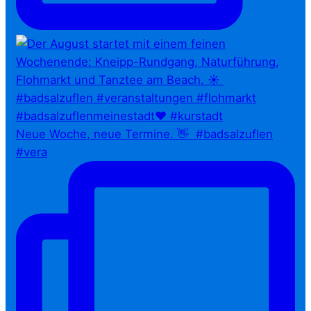
Neue Woche, neue Termine. 👋⁠ ⁠ #badsalzuflen
#vera