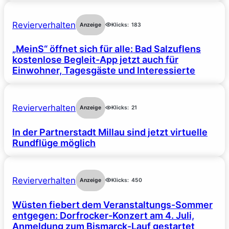
Revierverhalten
Anzeige
Klicks:
183
„MeinS“ öffnet sich für alle: Bad Salzuflens
kostenlose Begleit-App jetzt auch für
Einwohner, Tagesgäste und Interessierte
Revierverhalten
Anzeige
Klicks:
21
In der Partnerstadt Millau sind jetzt virtuelle
Rundflüge möglich
Revierverhalten
Anzeige
Klicks:
450
Wüsten fiebert dem Veranstaltungs-Sommer
entgegen: Dorfrocker-Konzert am 4. Juli,
Anmeldung zum Bismarck-Lauf gestartet