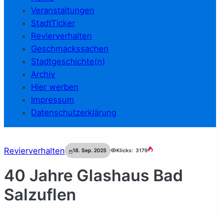
Veranstaltungen
StadtTicker
Revierverhalten
Geschmackssachen
Stadtgeschichte(n)
Archiv
Hier werben
Impressum
Datenschutzerklärung
Revierverhalten
18. Sep. 2025
Klicks:
3179
40 Jahre Glashaus Bad
Salzuflen