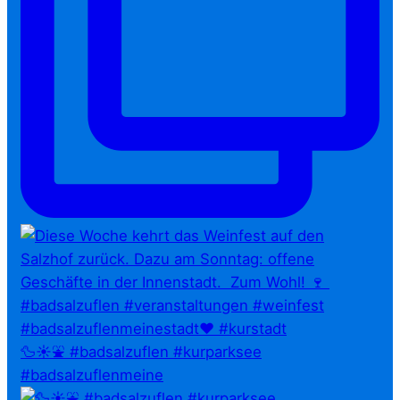
🦆☀️⛲ #badsalzuflen #kurparksee
#badsalzuflenmeine