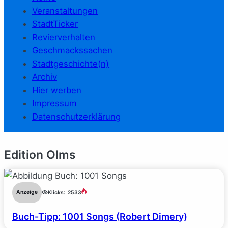
Veranstaltungen
StadtTicker
Revierverhalten
Geschmackssachen
Stadtgeschichte(n)
Archiv
Hier werben
Impressum
Datenschutzerklärung
Edition Olms
Anzeige
Klicks:
2533
Buch-Tipp: 1001 Songs (Robert Dimery)