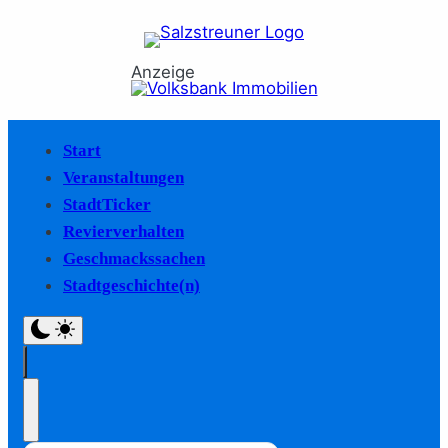
Anzeige
Start
Veranstaltungen
StadtTicker
Revierverhalten
Geschmackssachen
Stadtgeschichte(n)