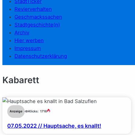
StadtTicker
Revierverhalten
Geschmackssachen
Stadtgeschichte(n)
Archiv
Hier werben
Impressum
Datenschutzerklärung
Kabarett
Anzeige
Klicks:
1716
07.05.2022 // Hauptsache, es knallt!