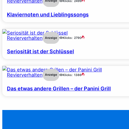
Revierverhalten
Anzeige
Klicks:
2499
Klaviernoten und Lieblingssongs
Revierverhalten
Anzeige
Klicks:
2790
Seriosität ist der Schlüssel
Revierverhalten
Anzeige
Klicks:
1386
Das etwas andere Grillen – der Panini Grill