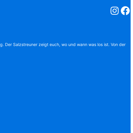
Salzstreuner
Salzst
ag. Der Salzstreuner zeigt euch, wo und wann was los ist. Von der