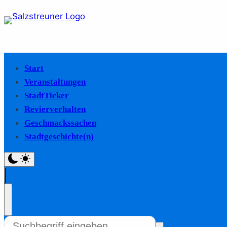
Start
Veranstaltungen
StadtTicker
Revierverhalten
Geschmackssachen
Stadtgeschichte(n)