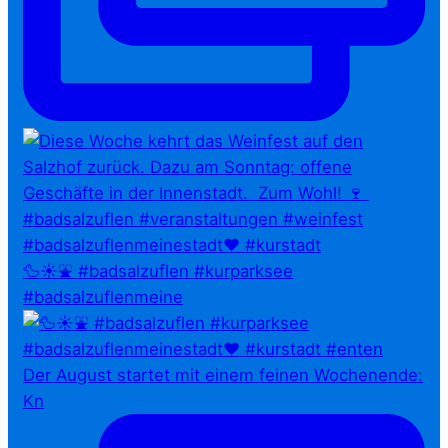
🦆☀️⛲ #badsalzuflen #kurparksee
#badsalzuflenmeine
Der August startet mit einem feinen Wochenende:
Kn