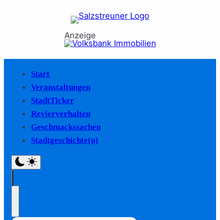
Anzeige
Start
Veranstaltungen
StadtTicker
Revierverhalten
Geschmackssachen
Stadtgeschichte(n)