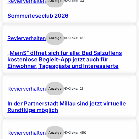
Revierverhalten
Anzeige
Klicks:
33
Sommerleseclub 2026
Revierverhalten
Anzeige
Klicks:
183
„MeinS“ öffnet sich für alle: Bad Salzuflens
kostenlose Begleit-App jetzt auch für
Einwohner, Tagesgäste und Interessierte
Revierverhalten
Anzeige
Klicks:
21
In der Partnerstadt Millau sind jetzt virtuelle
Rundflüge möglich
Revierverhalten
Anzeige
Klicks:
450