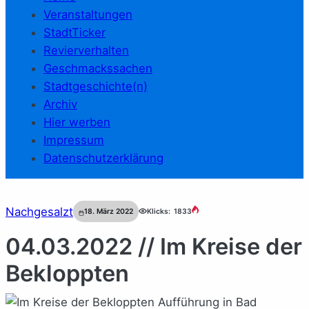
Veranstaltungen
StadtTicker
Revierverhalten
Geschmackssachen
Stadtgeschichte(n)
Archiv
Hier werben
Impressum
Datenschutzerklärung
Nachgesalzt
18. März 2022
Klicks:
1833
04.03.2022 // Im Kreise der
Bekloppten