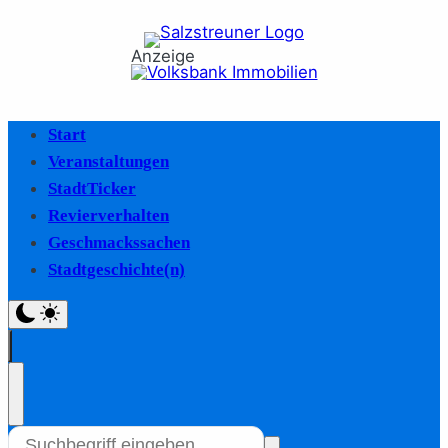
Anzeige
Start
Veranstaltungen
StadtTicker
Revierverhalten
Geschmackssachen
Stadtgeschichte(n)