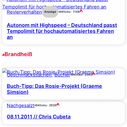
Revierverhalten
Anzeige
Klicks:
1148
Autonom mit Highspeed – Deutschland passt
Tempolimit für hochautomatisiertes Fahren
an
Brandheiß
Geschmackssachen
, 
Bücher
Klicks:
2362
Buch-Tipp: Das Rosie-Projekt (Graeme
Simsion)
Nachgesalzt
Klicks:
2926
08.11.2011 // Chris Cubeta