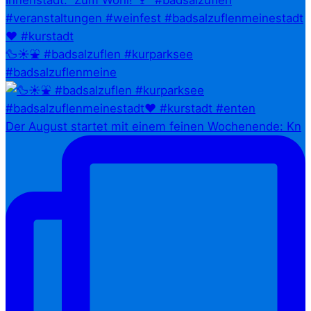
🦆☀️⛲ #badsalzuflen #kurparksee
#badsalzuflenmeine
Der August startet mit einem feinen Wochenende: Kn