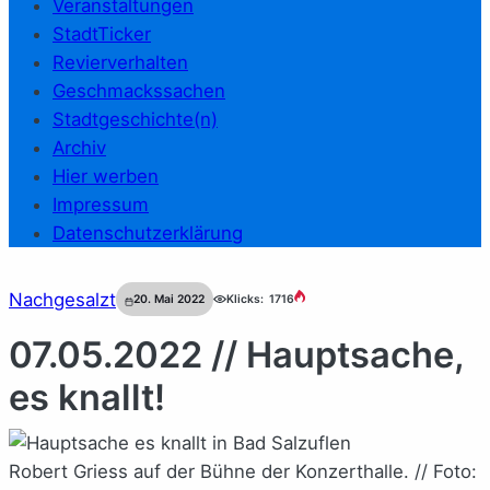
Veranstaltungen
StadtTicker
Revierverhalten
Geschmackssachen
Stadtgeschichte(n)
Archiv
Hier werben
Impressum
Datenschutzerklärung
Nachgesalzt
20. Mai 2022
Klicks:
1716
07.05.2022 // Hauptsache,
es knallt!
Robert Griess auf der Bühne der Konzerthalle. // Foto: