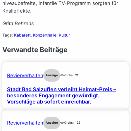
niveaubefreite, infantile TV-Programm sorgten für
Knalleffekte.
Grita Behrens
Tags:
Kabarett
, 
Konzerthalle
, 
Kultur
Verwandte Beiträge
Revierverhalten
Anzeige
Klicks:
21
Stadt Bad Salzuflen verleiht Heimat-Preis –
besonderes Engagement gewürdigt.
Vorschläge ab sofort einreichbar.
Revierverhalten
Anzeige
Klicks:
122