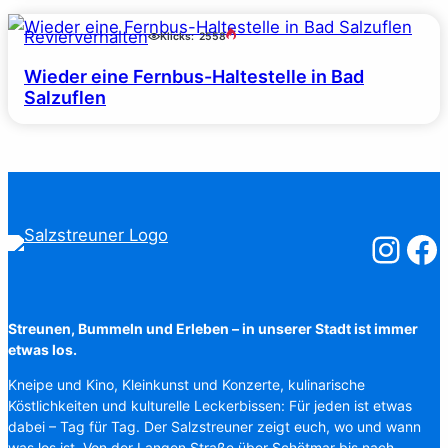
Revierverhalten
Klicks:
2558
Wieder eine Fernbus-Haltestelle in Bad
Salzuflen
Salzstreuner
Salzst
Streunen, Bummeln und Erleben – in unserer Stadt ist immer
etwas los.
Kneipe und Kino, Kleinkunst und Konzerte, kulinarische
Köstlichkeiten und kulturelle Leckerbissen: Für jeden ist etwas
dabei – Tag für Tag. Der Salzstreuner zeigt euch, wo und wann
was los ist. Von der Langen Straße über Schötmar bis nach