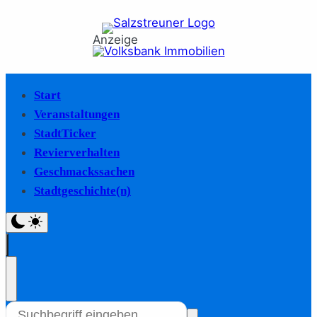
Anzeige
Start
Veranstaltungen
StadtTicker
Revierverhalten
Geschmackssachen
Stadtgeschichte(n)