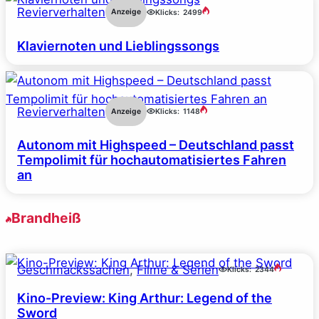
Revierverhalten
Anzeige
Klicks:
2499
Klaviernoten und Lieblingssongs
Revierverhalten
Anzeige
Klicks:
1148
Autonom mit Highspeed – Deutschland passt
Tempolimit für hochautomatisiertes Fahren
an
Brandheiß
Geschmackssachen
, 
Filme & Serien
Klicks:
2344
Kino-Preview: King Arthur: Legend of the
Sword