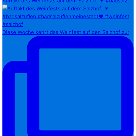
Auftakt des Weinfests auf dem Salzhof. 🍷 #badsalz
Diese Woche kehrt das Weinfest auf den Salzhof zur