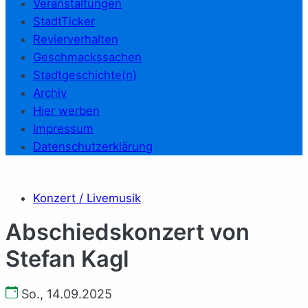
Veranstaltungen
StadtTicker
Revierverhalten
Geschmackssachen
Stadtgeschichte(n)
Archiv
Hier werben
Impressum
Datenschutzerklärung
Konzert / Livemusik
Abschiedskonzert von
Stefan Kagl
So., 14.09.2025