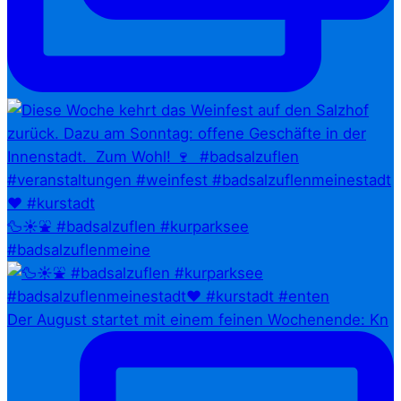
🦆☀️⛲ #badsalzuflen #kurparksee
#badsalzuflenmeine
Der August startet mit einem feinen Wochenende: Kn