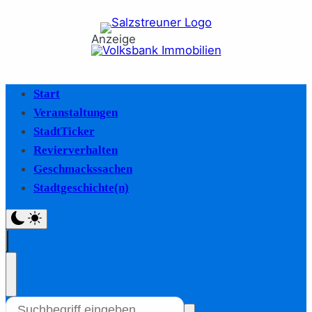
Anzeige
Start
Veranstaltungen
StadtTicker
Revierverhalten
Geschmackssachen
Stadtgeschichte(n)