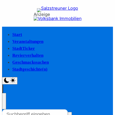
Anzeige
Start
Veranstaltungen
StadtTicker
Revierverhalten
Geschmackssachen
Stadtgeschichte(n)