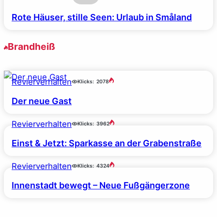
Rote Häuser, stille Seen: Urlaub in Småland
Brandheiß
Revierverhalten
Klicks:
2078
Der neue Gast
Revierverhalten
Klicks:
3962
Einst & Jetzt: Sparkasse an der Grabenstraße
Revierverhalten
Klicks:
4324
Innenstadt bewegt – Neue Fußgängerzone