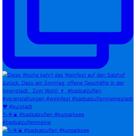
🦆☀️⛲ #badsalzuflen #kurparksee
#badsalzuflenmeine