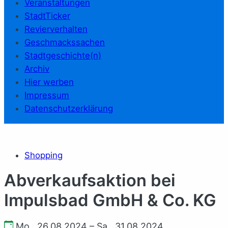
Veranstaltungen
StadtTicker
Revierverhalten
Geschmackssachen
Stadtgeschichte(n)
Archiv
Hier werben
Impressum
Datenschutzerklärung
Shopping
Abverkaufsaktion bei
Impulsbad GmbH & Co. KG
Mo., 26.08.2024 – Sa., 31.08.2024