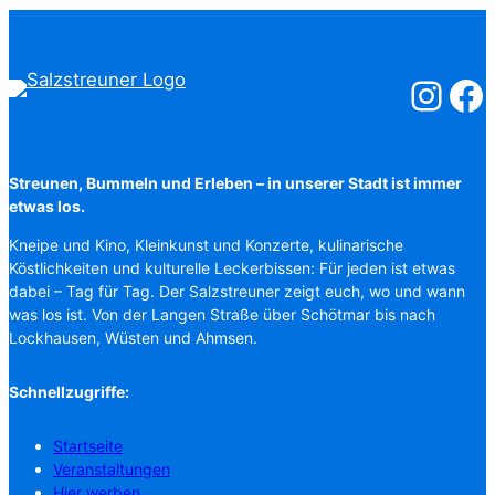
Salzstreuner
Salzst
Streunen, Bummeln und Erleben – in unserer Stadt ist immer
etwas los.
Kneipe und Kino, Kleinkunst und Konzerte, kulinarische
Köstlichkeiten und kulturelle Leckerbissen: Für jeden ist etwas
dabei – Tag für Tag. Der Salzstreuner zeigt euch, wo und wann
was los ist. Von der Langen Straße über Schötmar bis nach
Lockhausen, Wüsten und Ahmsen.
Schnellzugriffe:
Startseite
Veranstaltungen
Hier werben