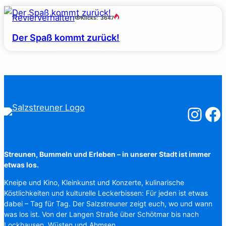
Revierverhalten
Klicks:
3647
Der Spaß kommt zurück!
Salzstreuner
Salzst
Streunen, Bummeln und Erleben – in unserer Stadt ist immer
etwas los.
Kneipe und Kino, Kleinkunst und Konzerte, kulinarische
Köstlichkeiten und kulturelle Leckerbissen: Für jeden ist etwas
dabei – Tag für Tag. Der Salzstreuner zeigt euch, wo und wann
was los ist. Von der Langen Straße über Schötmar bis nach
Lockhausen, Wüsten und Ahmsen.