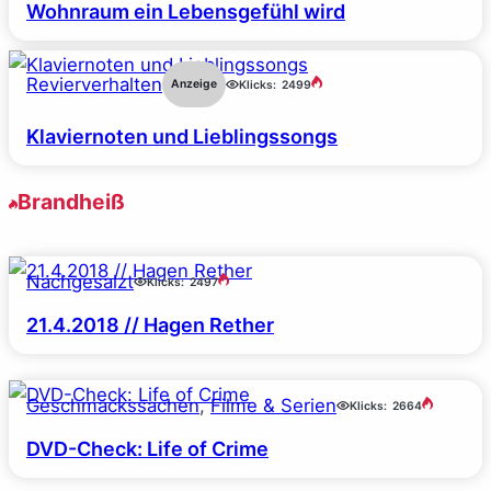
Wohnraum ein Lebensgefühl wird
Revierverhalten
Anzeige
Klicks:
2499
Klaviernoten und Lieblingssongs
Brandheiß
Nachgesalzt
Klicks:
2497
21.4.2018 // Hagen Rether
Geschmackssachen
, 
Filme & Serien
Klicks:
2664
DVD-Check: Life of Crime