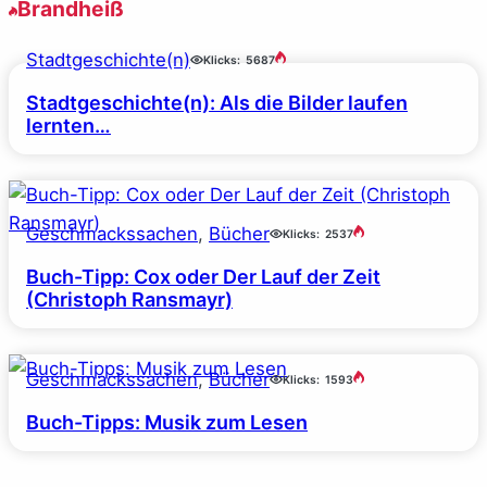
Brandheiß
Stadtgeschichte(n)
Klicks:
5687
Stadtgeschichte(n): Als die Bilder laufen
lernten…
Geschmackssachen
, 
Bücher
Klicks:
2537
Buch-Tipp: Cox oder Der Lauf der Zeit
(Christoph Ransmayr)
Geschmackssachen
, 
Bücher
Klicks:
1593
Buch-Tipps: Musik zum Lesen