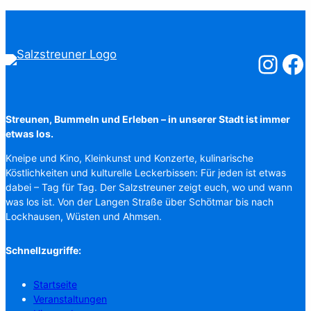
Salzstreuner
Salzst
Streunen, Bummeln und Erleben – in unserer Stadt ist immer
etwas los.
Kneipe und Kino, Kleinkunst und Konzerte, kulinarische
Köstlichkeiten und kulturelle Leckerbissen: Für jeden ist etwas
dabei – Tag für Tag. Der Salzstreuner zeigt euch, wo und wann
was los ist. Von der Langen Straße über Schötmar bis nach
Lockhausen, Wüsten und Ahmsen.
Schnellzugriffe:
Startseite
Veranstaltungen