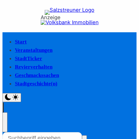
Anzeige
Start
Veranstaltungen
StadtTicker
Revierverhalten
Geschmackssachen
Stadtgeschichte(n)