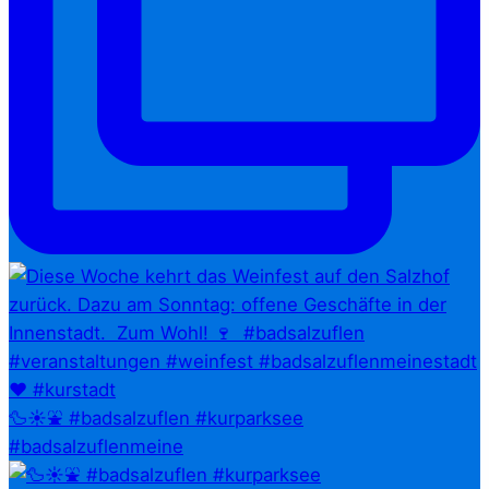
🦆☀️⛲ #badsalzuflen #kurparksee
#badsalzuflenmeine