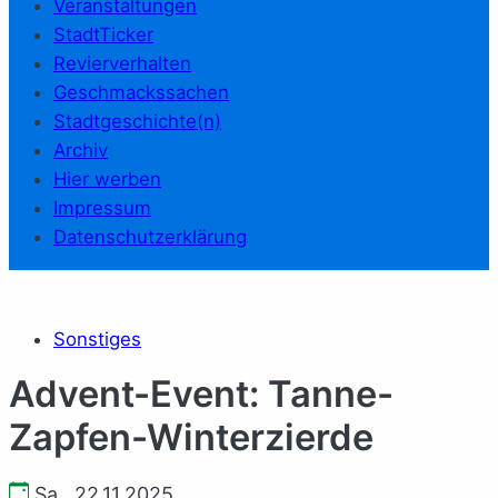
Veranstaltungen
StadtTicker
Revierverhalten
Geschmackssachen
Stadtgeschichte(n)
Archiv
Hier werben
Impressum
Datenschutzerklärung
Sonstiges
Advent-Event: Tanne-
Zapfen-Winterzierde
Sa., 22.11.2025