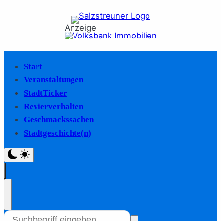
Anzeige
Start
Veranstaltungen
StadtTicker
Revierverhalten
Geschmackssachen
Stadtgeschichte(n)