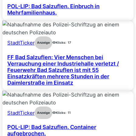
POL-LIP: Bad Salzuflen. Einbruch in
Mehrfamilienhaus.
StadtTicker
Anzeige
Klicks:
17
FF Bad Salzuflen: Vier Menschen bei
Verrauchung einer Industriehalle verletzt /
Feuerwehr Bad Salzuflen ist mit 55
Einsatzkräften mehrere Stunden in der
Daimlerstraße im Einsatz
StadtTicker
Anzeige
Klicks:
11
POL-LIP: Bad Salzuflen. Container
aufgebrochen.