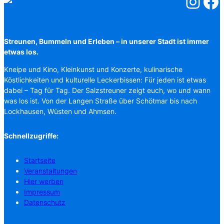
Salzstreuner
Salzst
Streunen, Bummeln und Erleben – in unserer Stadt ist immer
etwas los.
Kneipe und Kino, Kleinkunst und Konzerte, kulinarische
Köstlichkeiten und kulturelle Leckerbissen: Für jeden ist etwas
dabei – Tag für Tag. Der Salzstreuner zeigt euch, wo und wann
was los ist. Von der Langen Straße über Schötmar bis nach
Lockhausen, Wüsten und Ahmsen.
Schnellzugriffe:
Startseite
Veranstaltungen
Hier werben
Impressum
Datenschutz