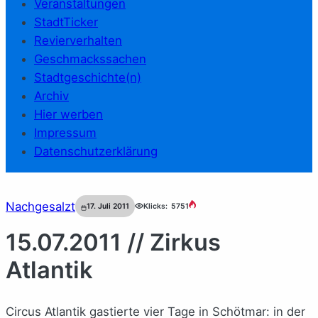
Veranstaltungen
StadtTicker
Revierverhalten
Geschmackssachen
Stadtgeschichte(n)
Archiv
Hier werben
Impressum
Datenschutzerklärung
Nachgesalzt
17. Juli 2011
Klicks:
5751
15.07.2011 // Zirkus
Atlantik
Circus Atlantik gastierte vier Tage in Schötmar: in der