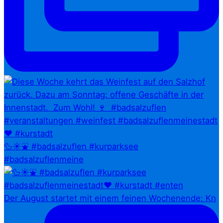
🦆☀️⛲ #badsalzuflen #kurparksee
#badsalzuflenmeine
Der August startet mit einem feinen Wochenende: Kn