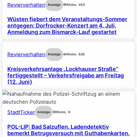
Revierverhalten
Anzeige
Klicks:
450
Wüsten fiebert dem Veranstaltungs-Sommer
entgegen: Dorfrocker-Konzert am 4. Juli,
Anmeldung zum Bismarck-Lauf gestartet
Revierverhalten
Anzeige
Klicks:
628
Kreisverkehrsanlage „Lockhauser Straße“
fertiggestellt – Verkehrsfreigabe am Freitag
(12. Juni)
StadtTicker
Anzeige
Klicks:
9
POL-LIP: Bad Salzuflen. Ladendetektiv
bemerkt Betrugsversuch mit Guthabenkarten.