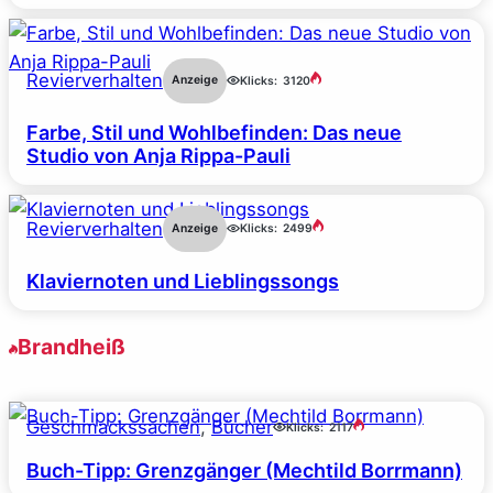
Revierverhalten
Anzeige
Klicks:
3120
Farbe, Stil und Wohlbefinden: Das neue
Studio von Anja Rippa-Pauli
Revierverhalten
Anzeige
Klicks:
2499
Klaviernoten und Lieblingssongs
Brandheiß
Geschmackssachen
, 
Bücher
Klicks:
2117
Buch-Tipp: Grenzgänger (Mechtild Borrmann)