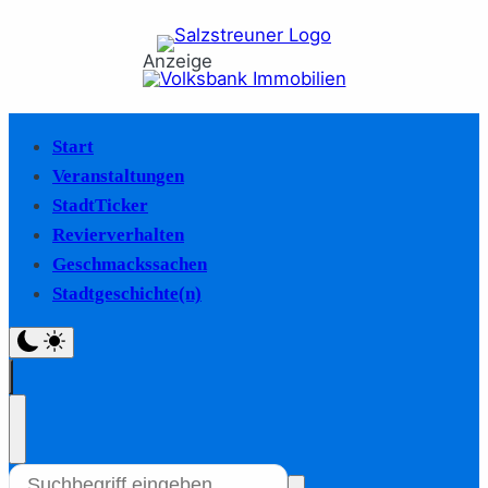
Anzeige
Start
Veranstaltungen
StadtTicker
Revierverhalten
Geschmackssachen
Stadtgeschichte(n)