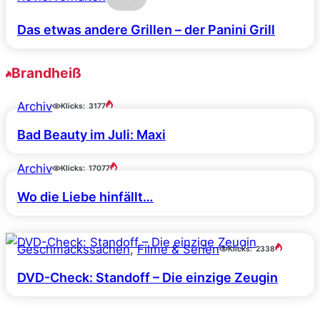
Das etwas andere Grillen – der Panini Grill
Brandheiß
Archiv
Klicks:
3177
Bad Beauty im Juli: Maxi
Archiv
Klicks:
17077
Wo die Liebe hinfällt…
Geschmackssachen
, 
Filme & Serien
Klicks:
2338
DVD-Check: Standoff – Die einzige Zeugin