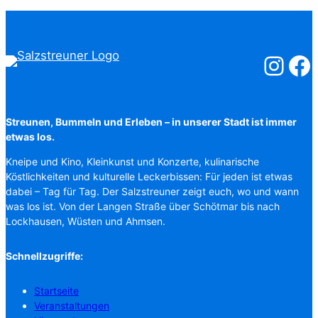
Salzstreuner
Salzst
Streunen, Bummeln und Erleben – in unserer Stadt ist immer
etwas los.
Kneipe und Kino, Kleinkunst und Konzerte, kulinarische
Köstlichkeiten und kulturelle Leckerbissen: Für jeden ist etwas
dabei – Tag für Tag. Der Salzstreuner zeigt euch, wo und wann
was los ist. Von der Langen Straße über Schötmar bis nach
Lockhausen, Wüsten und Ahmsen.
Schnellzugriffe:
Startseite
Veranstaltungen