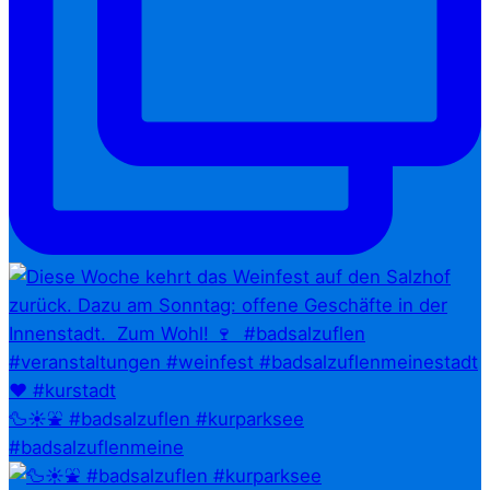
🦆☀️⛲ #badsalzuflen #kurparksee
#badsalzuflenmeine