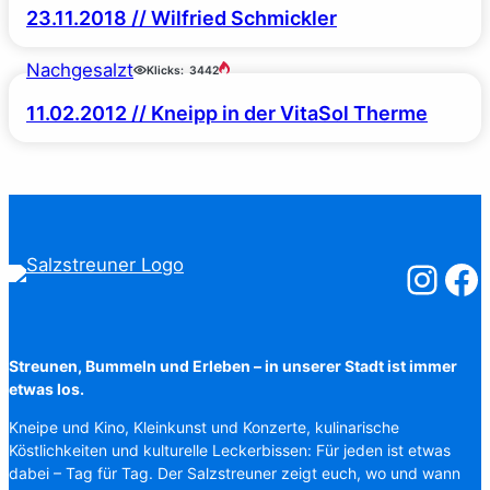
23.11.2018 // Wilfried Schmickler
Nachgesalzt
Klicks:
3442
11.02.2012 // Kneipp in der VitaSol Therme
Salzstreuner
Salzst
Streunen, Bummeln und Erleben – in unserer Stadt ist immer
etwas los.
Kneipe und Kino, Kleinkunst und Konzerte, kulinarische
Köstlichkeiten und kulturelle Leckerbissen: Für jeden ist etwas
dabei – Tag für Tag. Der Salzstreuner zeigt euch, wo und wann