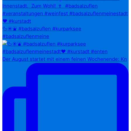
🦆☀️⛲ #badsalzuflen #kurparksee
#badsalzuflenmeine
Der August startet mit einem feinen Wochenende: Kn