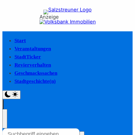
Anzeige
Start
Veranstaltungen
StadtTicker
Revierverhalten
Geschmackssachen
Stadtgeschichte(n)