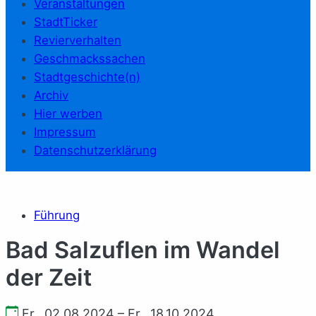
Veranstaltungen
StadtTicker
Revierverhalten
Geschmackssachen
Stadtgeschichte(n)
Archiv
Hier werben
Impressum
Datenschutzerklärung
Führung
Bad Salzuflen im Wandel
der Zeit
Fr., 02.08.2024 – Fr., 18.10.2024