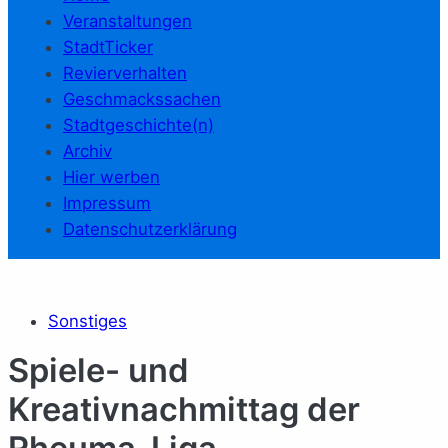
Veranstaltungen
StadtTicker
Revierverhalten
Geschmackssachen
Stadtgeschichte(n)
Archiv
Hier werben
Impressum
Datenschutzerklärung
Sonstiges
Spiele- und
Kreativnachmittag der
Rheuma-Liga