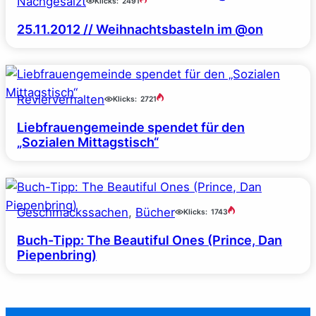
Nachgesalzt
Klicks:
2491
25.11.2012 // Weihnachtsbasteln im @on
Revierverhalten
Klicks:
2721
Liebfrauengemeinde spendet für den
„Sozialen Mittagstisch“
Geschmackssachen
, 
Bücher
Klicks:
1743
Buch-Tipp: The Beautiful Ones (Prince, Dan
Piepenbring)