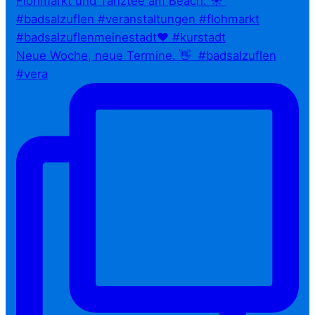
Neue Woche, neue Termine. 👋⁠ ⁠ #badsalzuflen
#vera