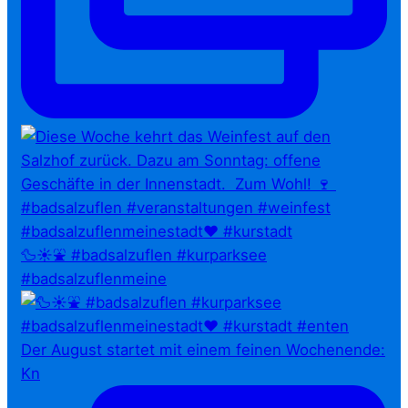
🦆☀️⛲ #badsalzuflen #kurparksee
#badsalzuflenmeine
Der August startet mit einem feinen Wochenende:
Kn