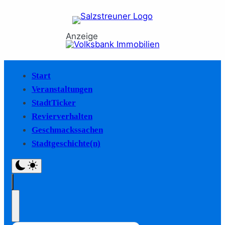
Anzeige
Start
Veranstaltungen
StadtTicker
Revierverhalten
Geschmackssachen
Stadtgeschichte(n)