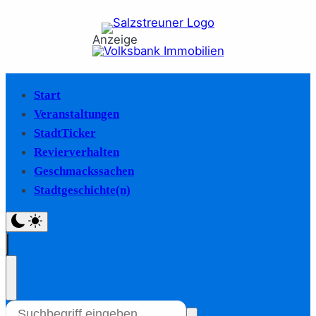
Anzeige
Start
Veranstaltungen
StadtTicker
Revierverhalten
Geschmackssachen
Stadtgeschichte(n)