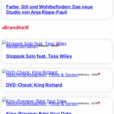
Farbe, Stil und Wohlbefinden: Das neue
Studio von Anja Rippa-Pauli
Brandheiß
Revierverhalten
Klicks:
1899
Stoppok Solo feat. Tess Wiley
Geschmackssachen
, 
Filme & Serien
Klicks:
1385
DVD-Check: King Richard
Geschmackssachen
, 
Filme & Serien
Klicks:
2319
Kino-Preview: Rate Your Date