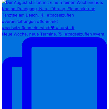
Neue Woche, neue Termine. 👋⁠ ⁠ #badsalzuflen #vera