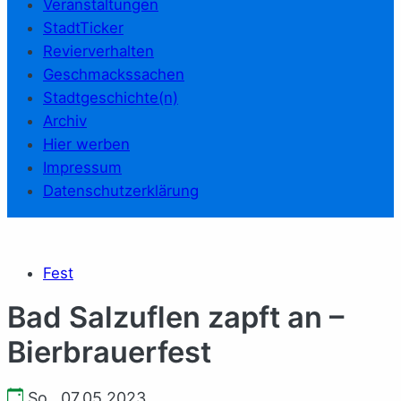
Veranstaltungen
StadtTicker
Revierverhalten
Geschmackssachen
Stadtgeschichte(n)
Archiv
Hier werben
Impressum
Datenschutzerklärung
Fest
Bad Salzuflen zapft an –
Bierbrauerfest
So., 07.05.2023