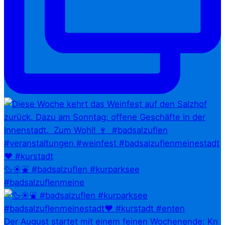
🦆☀️⛲ #badsalzuflen #kurparksee
#badsalzuflenmeine
Der August startet mit einem feinen Wochenende: Kn