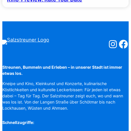
Salzstreuner
Salzst
Streunen, Bummeln und Erleben – in unserer Stadt ist immer
etwas los.
Kneipe und Kino, Kleinkunst und Konzerte, kulinarische
Köstlichkeiten und kulturelle Leckerbissen: Für jeden ist etwas
dabei – Tag für Tag. Der Salzstreuner zeigt euch, wo und wann
was los ist. Von der Langen Straße über Schötmar bis nach
Lockhausen, Wüsten und Ahmsen.
Schnellzugriffe: