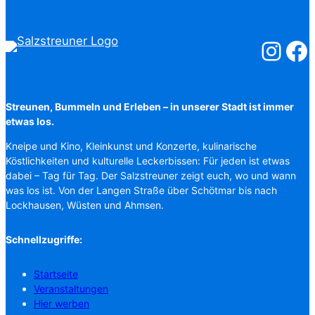
Salzstreuner
Salzst
Streunen, Bummeln und Erleben – in unserer Stadt ist immer
etwas los.
Kneipe und Kino, Kleinkunst und Konzerte, kulinarische
Köstlichkeiten und kulturelle Leckerbissen: Für jeden ist etwas
dabei – Tag für Tag. Der Salzstreuner zeigt euch, wo und wann
was los ist. Von der Langen Straße über Schötmar bis nach
Lockhausen, Wüsten und Ahmsen.
Schnellzugriffe:
Startseite
Veranstaltungen
Hier werben