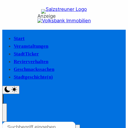
Anzeige
Start
Veranstaltungen
StadtTicker
Revierverhalten
Geschmackssachen
Stadtgeschichte(n)