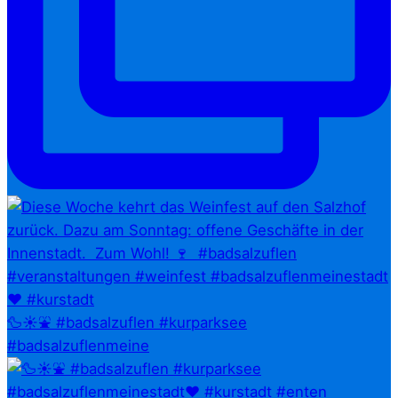
🦆☀️⛲ #badsalzuflen #kurparksee
#badsalzuflenmeine