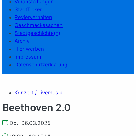
Veranstaltungen
StadtTicker
Revierverhalten
Geschmackssachen
Stadtgeschichte(n)
Archiv
Hier werben
Impressum
Datenschutzerklärung
Konzert / Livemusik
Beethoven 2.0
Do., 06.03.2025