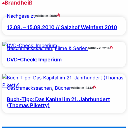
Brandheiß
Nachgesalzt
Klicks:
2989
12.08. – 15.08.2010 // Salzhof Weinfest 2010
Geschmackssachen
, 
Filme & Serien
Klicks:
2284
DVD-Check: Imperium
Geschmackssachen
, 
Bücher
Klicks:
2442
Buch-Tipp: Das Kapital im 21. Jahrhundert
(Thomas Piketty)