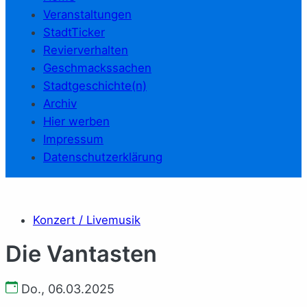
Veranstaltungen
StadtTicker
Revierverhalten
Geschmackssachen
Stadtgeschichte(n)
Archiv
Hier werben
Impressum
Datenschutzerklärung
Konzert / Livemusik
Die Vantasten
Do., 06.03.2025