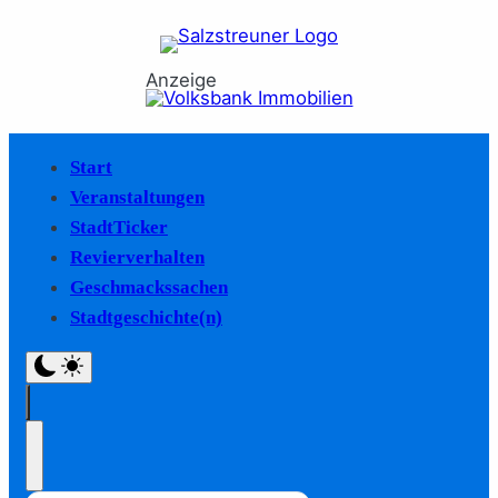
Anzeige
Start
Veranstaltungen
StadtTicker
Revierverhalten
Geschmackssachen
Stadtgeschichte(n)