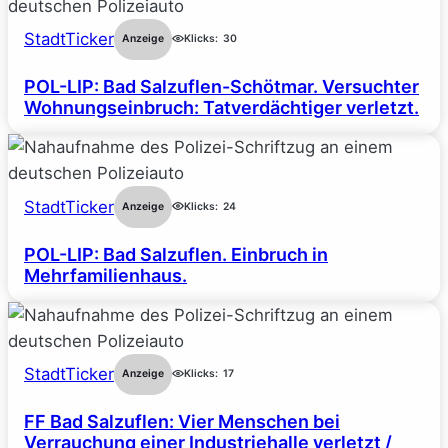
StadtTicker
Anzeige
Klicks:
30
POL-LIP: Bad Salzuflen-Schötmar. Versuchter
Wohnungseinbruch: Tatverdächtiger verletzt.
StadtTicker
Anzeige
Klicks:
24
POL-LIP: Bad Salzuflen. Einbruch in
Mehrfamilienhaus.
StadtTicker
Anzeige
Klicks:
17
FF Bad Salzuflen: Vier Menschen bei
Verrauchung einer Industriehalle verletzt /