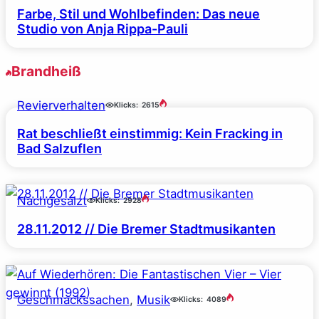
Farbe, Stil und Wohlbefinden: Das neue
Studio von Anja Rippa-Pauli
Brandheiß
Revierverhalten
Klicks:
2615
Rat beschließt einstimmig: Kein Fracking in
Bad Salzuflen
Nachgesalzt
Klicks:
2928
28.11.2012 // Die Bremer Stadtmusikanten
Geschmackssachen
, 
Musik
Klicks:
4089