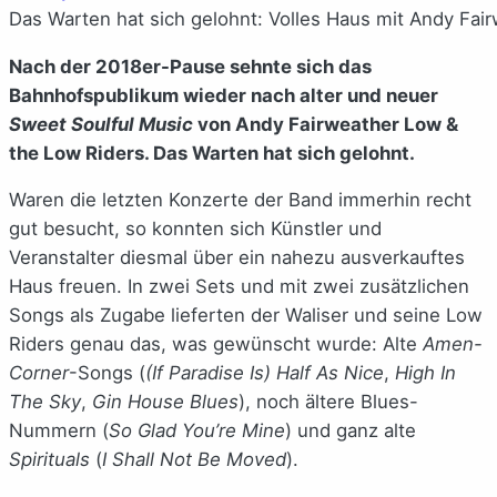
Das Warten hat sich gelohnt: Volles Haus mit Andy Fai
Nach der 2018er-Pause sehnte sich das
Bahnhofspublikum wieder nach alter und neuer
Sweet Soulful Music
von Andy Fairweather Low &
the Low Riders. Das Warten hat sich gelohnt.
Waren die letzten Konzerte der Band immerhin recht
gut besucht, so konnten sich Künstler und
Veranstalter diesmal über ein nahezu ausverkauftes
Haus freuen. In zwei Sets und mit zwei zusätzlichen
Songs als Zugabe lieferten der Waliser und seine Low
Riders genau das, was gewünscht wurde: Alte
Amen-
Corner
-Songs (
(If Paradise Is) Half As Nice
,
High In
The Sky
,
Gin House Blues
), noch ältere Blues-
Nummern (
So Glad You’re Mine
) und ganz alte
Spirituals
(
I Shall Not Be Moved
).