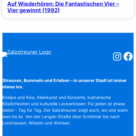
Auf Wiederhören: Die Fantastischen Vier –
Vier gewinnt (1992)
Salzstreuner
Salzst
Streunen, Bummeln und Erleben – in unserer Stadt ist immer
etwas los.
Kneipe und Kino, Kleinkunst und Konzerte, kulinarische
Köstlichkeiten und kulturelle Leckerbissen: Für jeden ist etwas
dabei – Tag für Tag. Der Salzstreuner zeigt euch, wo und wann
was los ist. Von der Langen Straße über Schötmar bis nach
Lockhausen, Wüsten und Ahmsen.