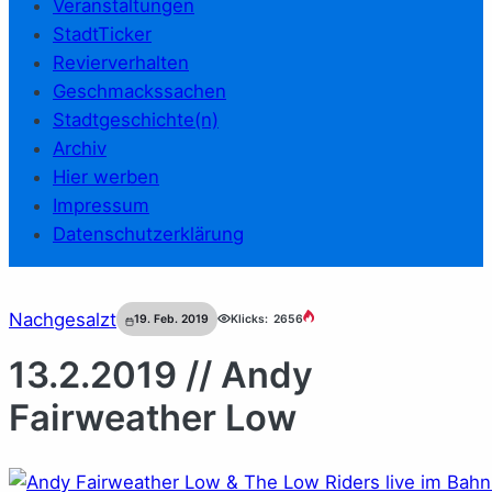
Veranstaltungen
StadtTicker
Revierverhalten
Geschmackssachen
Stadtgeschichte(n)
Archiv
Hier werben
Impressum
Datenschutzerklärung
Nachgesalzt
19. Feb. 2019
Klicks:
2656
13.2.2019 // Andy
Fairweather Low