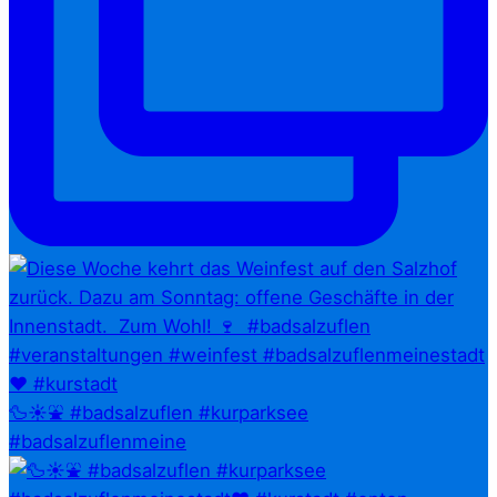
🦆☀️⛲ #badsalzuflen #kurparksee
#badsalzuflenmeine