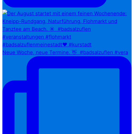
Neue Woche, neue Termine. 👋⁠ ⁠ #badsalzuflen #vera