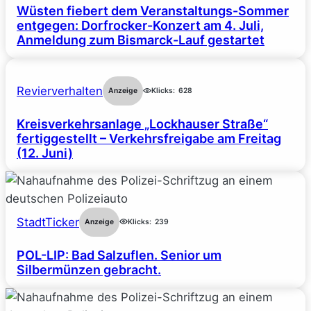
Wüsten fiebert dem Veranstaltungs-Sommer
entgegen: Dorfrocker-Konzert am 4. Juli,
Anmeldung zum Bismarck-Lauf gestartet
Revierverhalten
Anzeige
Klicks:
628
Kreisverkehrsanlage „Lockhauser Straße“
fertiggestellt – Verkehrsfreigabe am Freitag
(12. Juni)
StadtTicker
Anzeige
Klicks:
239
POL-LIP: Bad Salzuflen. Senior um
Silbermünzen gebracht.