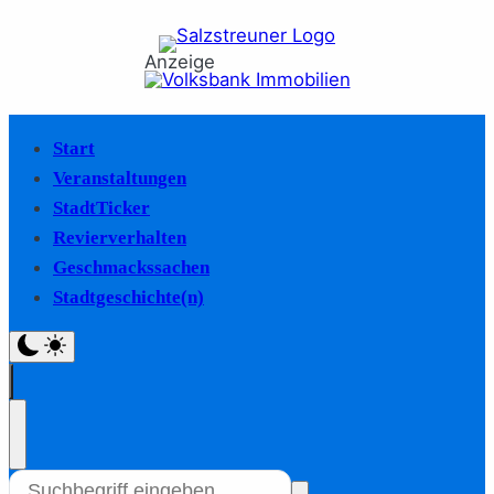
Anzeige
Start
Veranstaltungen
StadtTicker
Revierverhalten
Geschmackssachen
Stadtgeschichte(n)