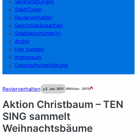
Veranstaltungen
StadtTicker
Revierverhalten
Geschmackssachen
Stadtgeschichte(n)
Archiv
Hier werben
Impressum
Datenschutzerklärung
Revierverhalten
3. Jan. 2011
Klicks:
3970
Aktion Christbaum – TEN
SING sammelt
Weihnachtsbäume