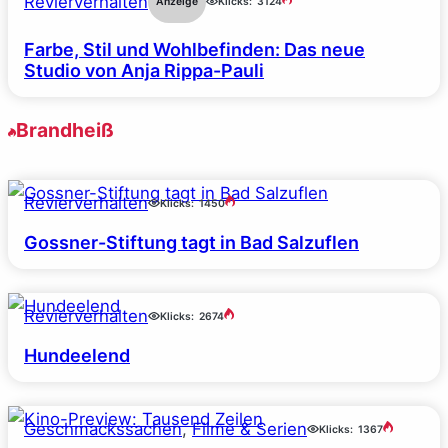
Revierverhalten
Anzeige
Klicks:
3124
Farbe, Stil und Wohlbefinden: Das neue
Studio von Anja Rippa-Pauli
Brandheiß
Revierverhalten
Klicks:
1450
Gossner-Stiftung tagt in Bad Salzuflen
Revierverhalten
Klicks:
2674
Hundeelend
Geschmackssachen
, 
Filme & Serien
Klicks:
1367