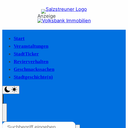
Anzeige
Start
Veranstaltungen
StadtTicker
Revierverhalten
Geschmackssachen
Stadtgeschichte(n)