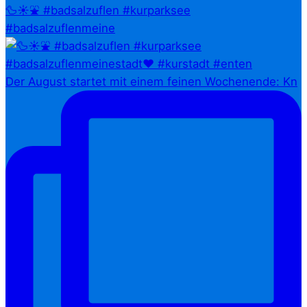
🦆☀️⛲ #badsalzuflen #kurparksee
#badsalzuflenmeine
Der August startet mit einem feinen Wochenende: Kn