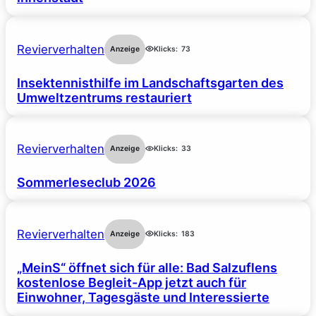
Revierverhalten
Anzeige
Klicks:
73
Insektennisthilfe im Landschaftsgarten des
Umweltzentrums restauriert
Revierverhalten
Anzeige
Klicks:
33
Sommerleseclub 2026
Revierverhalten
Anzeige
Klicks:
183
„MeinS“ öffnet sich für alle: Bad Salzuflens
kostenlose Begleit-App jetzt auch für
Einwohner, Tagesgäste und Interessierte