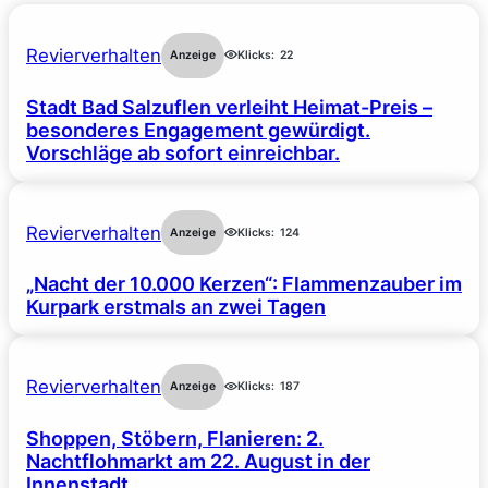
Revierverhalten
Anzeige
Klicks:
22
Stadt Bad Salzuflen verleiht Heimat-Preis –
besonderes Engagement gewürdigt.
Vorschläge ab sofort einreichbar.
Revierverhalten
Anzeige
Klicks:
124
„Nacht der 10.000 Kerzen“: Flammenzauber im
Kurpark erstmals an zwei Tagen
Revierverhalten
Anzeige
Klicks:
187
Shoppen, Stöbern, Flanieren: 2.
Nachtflohmarkt am 22. August in der
Innenstadt