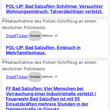
POL-LIP: Bad Salzuflen-Schötmar. Versuchter
Wohnungseinbruch: Tatverdächtiger verletzt.
StadtTicker
Anzeige
Klicks:
27
POL-LIP: Bad Salzuflen. Einbruch in
Mehrfamilienhaus.
StadtTicker
Anzeige
Klicks:
17
FF Bad Salzuflen: Vier Menschen bei
Verrauchung einer Industriehalle verletzt /
Feuerwehr Bad Salzuflen ist mit 55
Einsatzkräften mehrere Stunden in der
Daimlerstraße im Einsatz