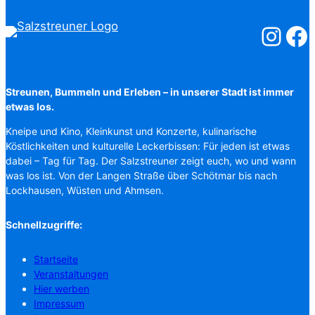
Salzstreuner
Salzst
Streunen, Bummeln und Erleben – in unserer Stadt ist immer
etwas los.
Kneipe und Kino, Kleinkunst und Konzerte, kulinarische
Köstlichkeiten und kulturelle Leckerbissen: Für jeden ist etwas
dabei – Tag für Tag. Der Salzstreuner zeigt euch, wo und wann
was los ist. Von der Langen Straße über Schötmar bis nach
Lockhausen, Wüsten und Ahmsen.
Schnellzugriffe:
Startseite
Veranstaltungen
Hier werben
Impressum