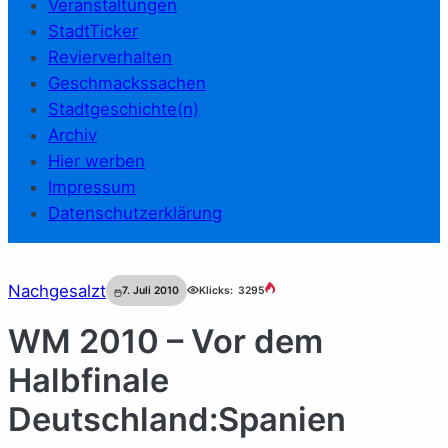
Veranstaltungen
StadtTicker
Revierverhalten
Geschmackssachen
Stadtgeschichte(n)
Archiv
Hier werben
Impressum
Datenschutzerklärung
Nachgesalzt
7. Juli 2010
Klicks:
3295
WM 2010 – Vor dem
Halbfinale
Deutschland:Spanien