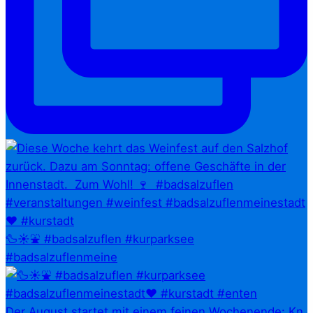
🦆☀️⛲ #badsalzuflen #kurparksee
#badsalzuflenmeine
Der August startet mit einem feinen Wochenende: Kn