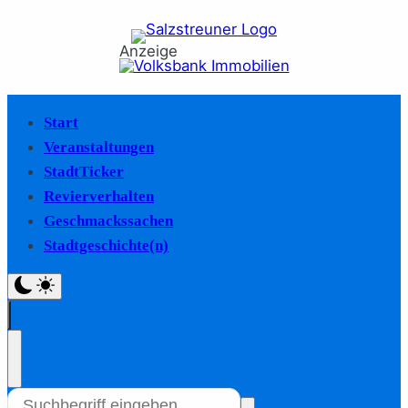
Anzeige
Start
Veranstaltungen
StadtTicker
Revierverhalten
Geschmackssachen
Stadtgeschichte(n)