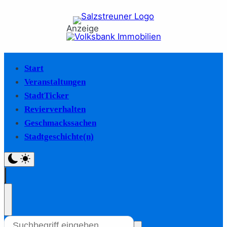
Anzeige
Start
Veranstaltungen
StadtTicker
Revierverhalten
Geschmackssachen
Stadtgeschichte(n)