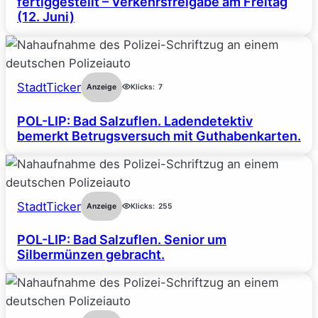
fertiggestellt – Verkehrsfreigabe am Freitag
(12. Juni)
StadtTicker
Anzeige
Klicks:
7
POL-LIP: Bad Salzuflen. Ladendetektiv
bemerkt Betrugsversuch mit Guthabenkarten.
StadtTicker
Anzeige
Klicks:
255
POL-LIP: Bad Salzuflen. Senior um
Silbermünzen gebracht.