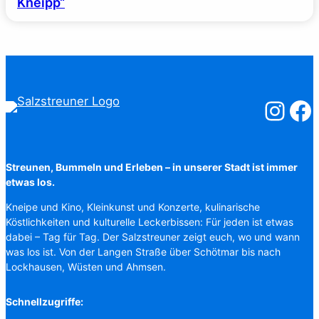
Kneipp“
Salzstreuner
Salzst
Streunen, Bummeln und Erleben – in unserer Stadt ist immer
etwas los.
Kneipe und Kino, Kleinkunst und Konzerte, kulinarische
Köstlichkeiten und kulturelle Leckerbissen: Für jeden ist etwas
dabei – Tag für Tag. Der Salzstreuner zeigt euch, wo und wann
was los ist. Von der Langen Straße über Schötmar bis nach
Lockhausen, Wüsten und Ahmsen.
Schnellzugriffe: