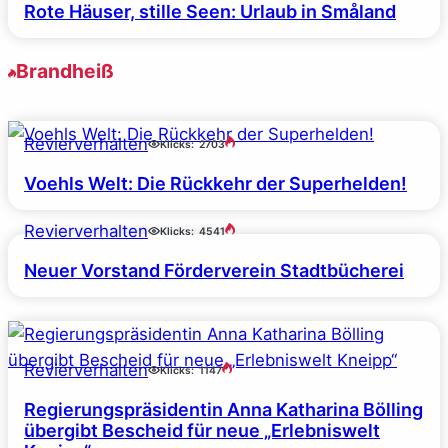
Rote Häuser, stille Seen: Urlaub in Småland
Brandheiß
Revierverhalten
Klicks:
2703
Voehls Welt: Die Rückkehr der Superhelden!
Revierverhalten
Klicks:
4541
Neuer Vorstand Förderverein Stadtbücherei
Revierverhalten
Klicks:
1147
Regierungspräsidentin Anna Katharina Bölling
übergibt Bescheid für neue „Erlebniswelt