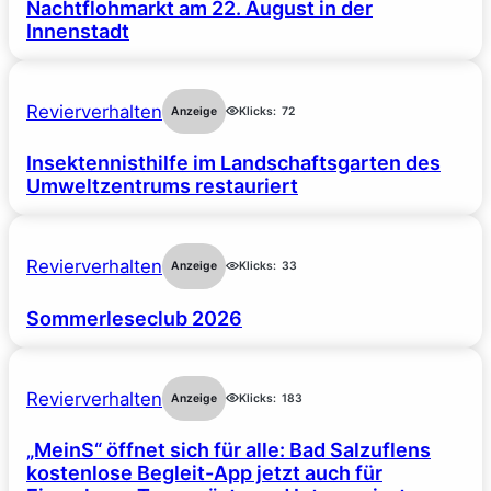
Nachtflohmarkt am 22. August in der
Innenstadt
Revierverhalten
Anzeige
Klicks:
72
Insektennisthilfe im Landschaftsgarten des
Umweltzentrums restauriert
Revierverhalten
Anzeige
Klicks:
33
Sommerleseclub 2026
Revierverhalten
Anzeige
Klicks:
183
„MeinS“ öffnet sich für alle: Bad Salzuflens
kostenlose Begleit-App jetzt auch für