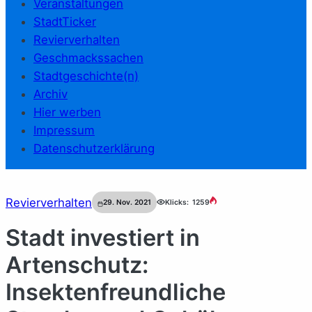
Veranstaltungen
StadtTicker
Revierverhalten
Geschmackssachen
Stadtgeschichte(n)
Archiv
Hier werben
Impressum
Datenschutzerklärung
Revierverhalten
29. Nov. 2021
Klicks:
1259
Stadt investiert in
Artenschutz:
Insektenfreundliche