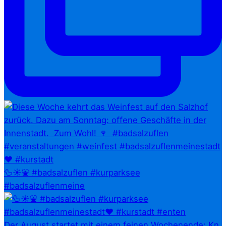
🦆☀️⛲ #badsalzuflen #kurparksee
#badsalzuflenmeine
Der August startet mit einem feinen Wochenende: Kn