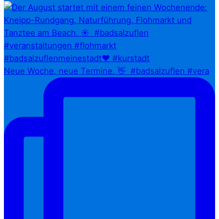
Neue Woche, neue Termine. 👋⁠ ⁠ #badsalzuflen #vera