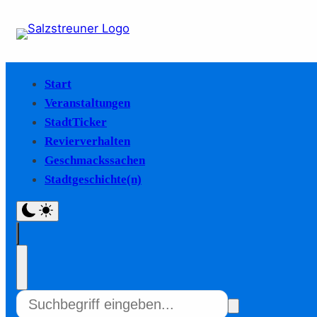
Start
Veranstaltungen
StadtTicker
Revierverhalten
Geschmackssachen
Stadtgeschichte(n)