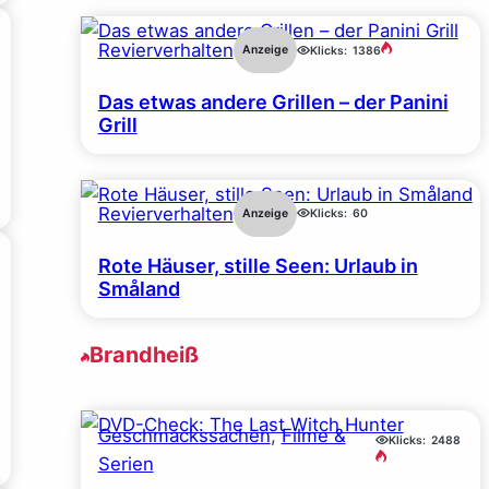
Revierverhalten
Anzeige
Klicks:
1386
Das etwas andere Grillen – der Panini
Grill
Revierverhalten
Anzeige
Klicks:
60
Rote Häuser, stille Seen: Urlaub in
Småland
Brandheiß
Geschmackssachen
, 
Filme &
Klicks:
2488
Serien