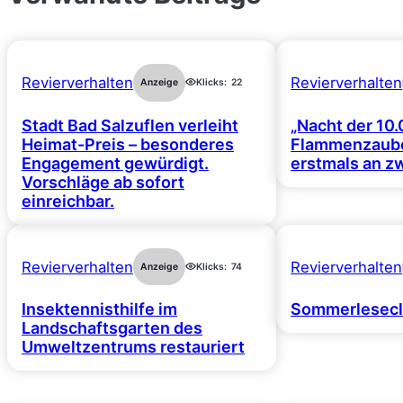
Revierverhalten
Revierverhalten
Anzeige
Klicks:
22
Stadt Bad Salzuflen verleiht
„Nacht der 10.
Heimat-Preis – besonderes
Flammenzaube
Engagement gewürdigt.
erstmals an z
Vorschläge ab sofort
einreichbar.
Revierverhalten
Revierverhalten
Anzeige
Klicks:
74
Insektennisthilfe im
Sommerlesecl
Landschaftsgarten des
Umweltzentrums restauriert