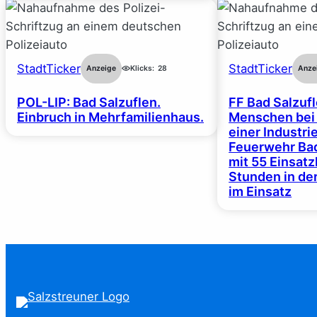
StadtTicker
StadtTicker
Anzeige
Klicks:
28
Anze
POL-LIP: Bad Salzuflen.
FF Bad Salzufl
Einbruch in Mehrfamilienhaus.
Menschen bei
einer Industrie
Feuerwehr Bad
mit 55 Einsat
Stunden in de
im Einsatz