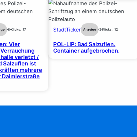
StadtTicker
ige
Klicks:
17
Anzeige
Klicks:
12
en: Vier
POL-LIP: Bad Salzuflen.
 Verrauchung
Container aufgebrochen.
halle verletzt /
 Salzuflen ist
zkräften mehrere
r Daimlerstraße