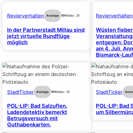
Revierverhalten
Revierverhalten
Anzeige
Klicks:
21
In der Partnerstadt Millau sind
Wüsten fiebe
jetzt virtuelle Rundflüge
Veranstaltun
möglich
entgegen: Dor
am 4. Juli, A
Bismarck-Lauf
StadtTicker
StadtTicker
Anzeige
Klicks:
12
Anze
POL-LIP: Bad Salzuflen.
POL-LIP: Bad S
Ladendetektiv bemerkt
um Silbermünz
Betrugsversuch mit
Guthabenkarten.