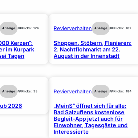
Revierverhalten
Anzeige
Klicks:
124
Anzeige
Klicks:
187
000 Kerzen“:
Shoppen, Stöbern, Flanieren:
r im Kurpark
2. Nachtflohmarkt am 22.
wei Tagen
August in der Innenstadt
Revierverhalten
Anzeige
Klicks:
33
Anzeige
Klicks:
184
ub 2026
„MeinS“ öffnet sich für alle:
Bad Salzuflens kostenlose
Begleit-App jetzt auch für
Einwohner, Tagesgäste und
Interessierte