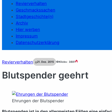
Revierverhalten
Geschmackssachen
Stadtgeschichte(n)
Archiv
Hier werben
Impressum
Datenschutzerklärung
Revierverhalten
21. Dez. 2015
Klicks:
3881
Blutspender geehrt
Ehrungen der Blutspender
Blutspenden ist in den allermeisten Fällen eine einf