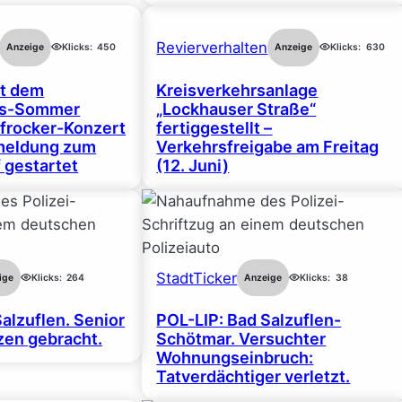
Revierverhalten
Anzeige
Klicks:
450
Anzeige
Klicks:
630
rt dem
Kreisverkehrsanlage
gs-Sommer
„Lockhauser Straße“
frocker-Konzert
fertiggestellt –
nmeldung zum
Verkehrsfreigabe am Freitag
 gestartet
(12. Juni)
StadtTicker
ige
Klicks:
264
Anzeige
Klicks:
38
alzuflen. Senior
POL-LIP: Bad Salzuflen-
en gebracht.
Schötmar. Versuchter
Wohnungseinbruch:
Tatverdächtiger verletzt.