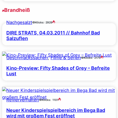
Brandheiß
Nachgesalzt
Klicks:
2929
DIRE STRATS, 04.03.2011 // Bahnhof Bad
Salzuflen
Geschmackssachen
, 
Filme & Serien
Klicks:
2175
Kino-Preview: Fifty Shades of Grey – Befreite
Lust
Revierverhalten
Klicks:
1101
Neuer Kinderspielspielbereich im Bega Bad
wird mit großem Fest eröffnet