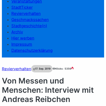
Veranstaltungen
StadtTicker
Revierverhalten
Geschmackssachen
Stadtgeschichte(n)
Archiv
Hier werben
Impressum
Datenschutzerklärung
Revierverhalten
17. Sep. 2019
Klicks:
5356
Von Messen und
Menschen: Interview mit
Andreas Reibchen