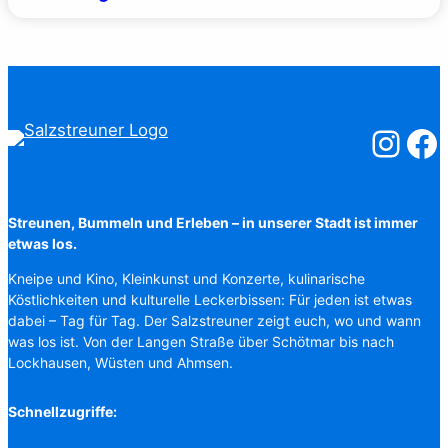
Salzstreuner
Salzst
Streunen, Bummeln und Erleben – in unserer Stadt ist immer
etwas los.
Kneipe und Kino, Kleinkunst und Konzerte, kulinarische
Köstlichkeiten und kulturelle Leckerbissen: Für jeden ist etwas
dabei – Tag für Tag. Der Salzstreuner zeigt euch, wo und wann
was los ist. Von der Langen Straße über Schötmar bis nach
Lockhausen, Wüsten und Ahmsen.
Schnellzugriffe: