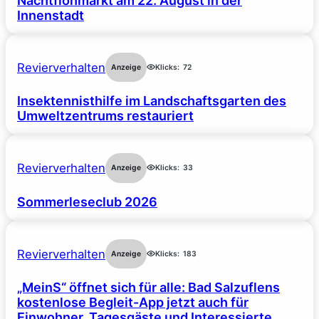
Nachtflohmarkt am 22. August in der
Innenstadt
Revierverhalten
Anzeige
Klicks:
72
Insektennisthilfe im Landschaftsgarten des
Umweltzentrums restauriert
Revierverhalten
Anzeige
Klicks:
33
Sommerleseclub 2026
Revierverhalten
Anzeige
Klicks:
183
„MeinS“ öffnet sich für alle: Bad Salzuflens
kostenlose Begleit-App jetzt auch für
Einwohner, Tagesgäste und Interessierte