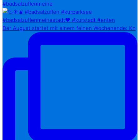
#badsalzuflenmeine
Der August startet mit einem feinen Wochenende: Kn