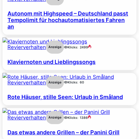
Autonom mit Highspeed – Deutschland passt
Tempolimit für hochautomatisiertes Fahren
an
Revierverhalten
Anzeige
Klicks:
2499
Klaviernoten und Lieblingssongs
Revierverhalten
Anzeige
Klicks:
60
Rote Häuser, stille Seen: Urlaub in Småland
Revierverhalten
Anzeige
Klicks:
1386
Das etwas andere Grillen – der Panini Grill