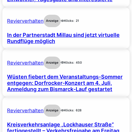
Revierverhalten
Anzeige
Klicks:
21
In der Partnerstadt Millau sind jetzt virtuelle
Rundflüge möglich
Revierverhalten
Anzeige
Klicks:
450
Wüsten fiebert dem Veranstaltungs-Sommer
entgegen: Dorfrocker-Konzert am 4. Juli,
Anmeldung zum Bismarck-Lauf gestartet
Revierverhalten
Anzeige
Klicks:
628
Kreisverkehrsanlage „Lockhauser Straße“
fertiggestellt – Verkehrsfreigabe am Freitag