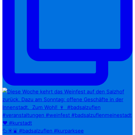
🦆☀️⛲ #badsalzuflen #kurparksee