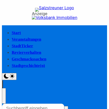
Anzeige
Start
Veranstaltungen
StadtTicker
Revierverhalten
Geschmackssachen
Stadtgeschichte(n)