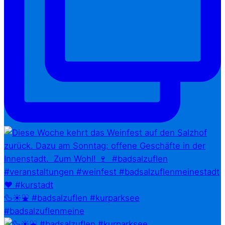
🦆☀️⛲ #badsalzuflen #kurparksee
#badsalzuflenmeine