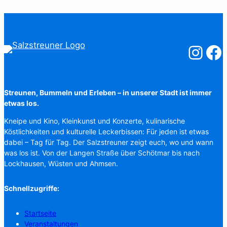
Salzstreuner
Salzst
Streunen, Bummeln und Erleben – in unserer Stadt ist immer
etwas los.
Kneipe und Kino, Kleinkunst und Konzerte, kulinarische
Köstlichkeiten und kulturelle Leckerbissen: Für jeden ist etwas
dabei – Tag für Tag. Der Salzstreuner zeigt euch, wo und wann
was los ist. Von der Langen Straße über Schötmar bis nach
Lockhausen, Wüsten und Ahmsen.
Schnellzugriffe:
Startseite
Veranstaltungen