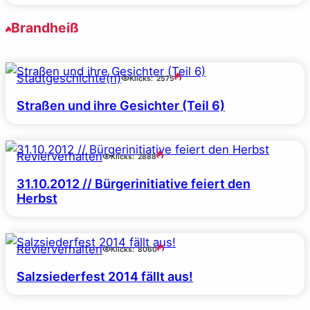
Brandheiß
Stadtgeschichte(n)
Klicks:
2575
Straßen und ihre Gesichter (Teil 6)
Revierverhalten
Klicks:
2888
31.10.2012 // Bürgerinitiative feiert den
Herbst
Revierverhalten
Klicks:
8060
Salzsiederfest 2014 fällt aus!