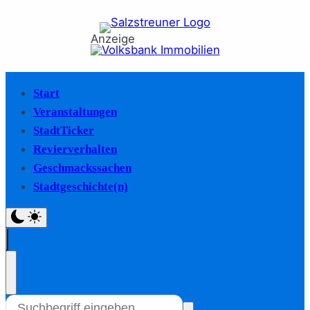
Anzeige
Start
Veranstaltungen
StadtTicker
Revierverhalten
Geschmackssachen
Stadtgeschichte(n)