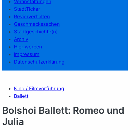
Veranstaltungen
StadtTicker
Revierverhalten
Geschmackssachen
Stadtgeschichte(n)
Archiv
Hier werben
Impressum
Datenschutzerklärung
Kino / Filmvorführung
Ballett
Bolshoi Ballett: Romeo und
Julia