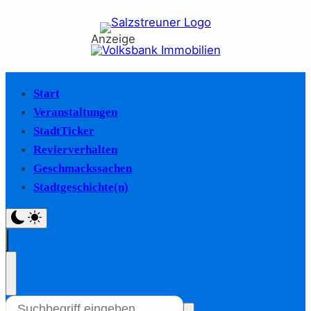
Anzeige
Start
Veranstaltungen
StadtTicker
Revierverhalten
Geschmackssachen
Stadtgeschichte(n)