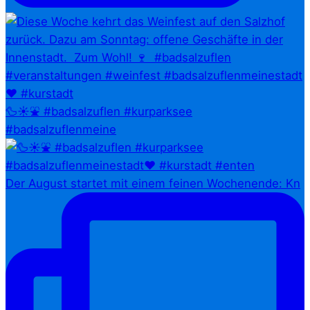
🦆☀️⛲ #badsalzuflen #kurparksee
#badsalzuflenmeine
Der August startet mit einem feinen Wochenende: Kn