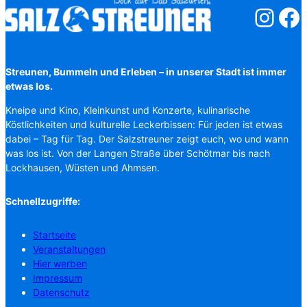
Salzstreuner
Salzst
Streunen, Bummeln und Erleben – in unserer Stadt ist immer
etwas los.
Kneipe und Kino, Kleinkunst und Konzerte, kulinarische
Köstlichkeiten und kulturelle Leckerbissen: Für jeden ist etwas
dabei – Tag für Tag. Der Salzstreuner zeigt euch, wo und wann
was los ist. Von der Langen Straße über Schötmar bis nach
Lockhausen, Wüsten und Ahmsen.
Schnellzugriffe:
Startseite
Veranstaltungen
Hier werben
Impressum
Datenschutz