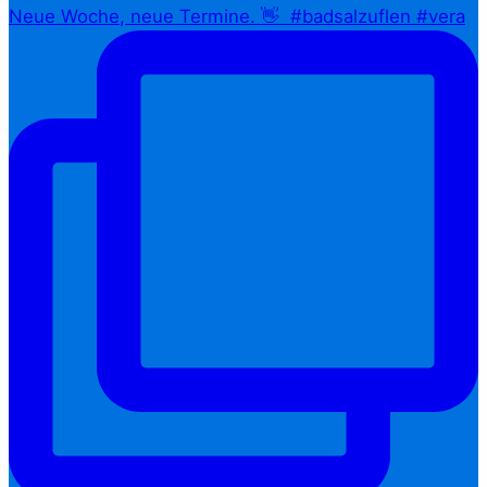
Neue Woche, neue Termine. 👋⁠ ⁠ #badsalzuflen #vera