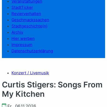
Veranstaltungen
StadtTicker
Revierverhalten
Geschmackssachen
Stadtgeschichte(n)
Archiv
Hier werben
Impressum
Datenschutzerklärung
Konzert / Livemusik
Curtis Stigers: Songs From
My Kitchen
Fr., 06.11.2026