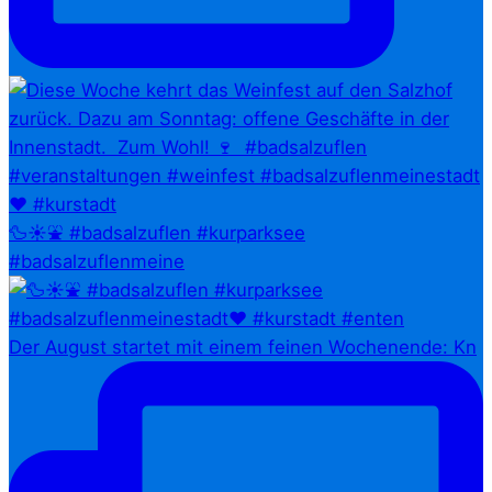
🦆☀️⛲ #badsalzuflen #kurparksee
#badsalzuflenmeine
Der August startet mit einem feinen Wochenende: Kn