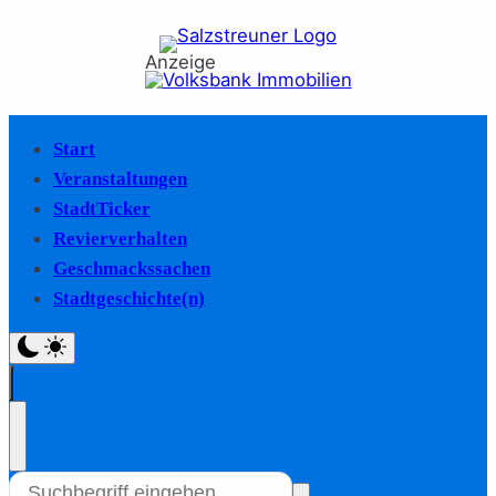
Anzeige
Start
Veranstaltungen
StadtTicker
Revierverhalten
Geschmackssachen
Stadtgeschichte(n)