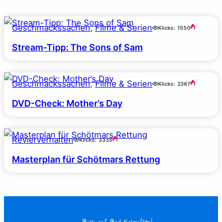
Geschmackssachen
, 
Filme & Serien
Klicks:
1550
Stream-Tipp: The Sons of Sam
Geschmackssachen
, 
Filme & Serien
Klicks:
2367
DVD-Check: Mother’s Day
Revierverhalten
Klicks:
3335
Masterplan für Schötmars Rettung