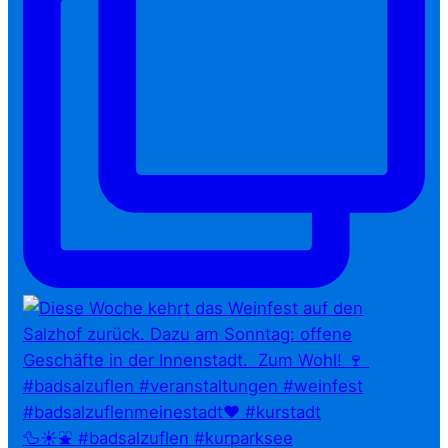
🦆☀️⛲ #badsalzuflen #kurparksee