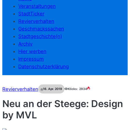
Veranstaltungen
StadtTicker
Revierverhalten
Geschmackssachen
Stadtgeschichte(n)
Archiv
Hier werben
Impressum
Datenschutzerklärung
Revierverhalten
16. Apr. 2019
Klicks:
2934
Neu an der Steege: Design
by MVL