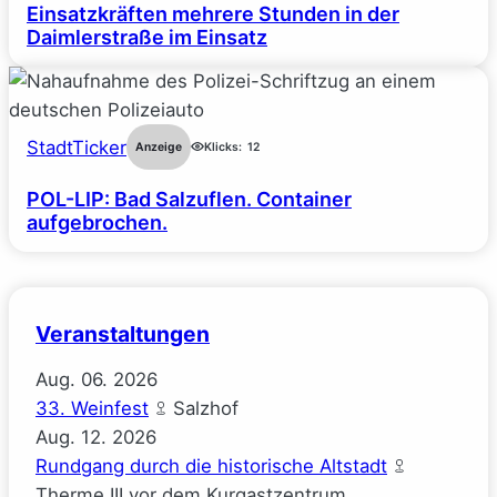
Einsatzkräften mehrere Stunden in der
Daimlerstraße im Einsatz
StadtTicker
Anzeige
Klicks:
12
POL-LIP: Bad Salzuflen. Container
aufgebrochen.
Veranstaltungen
Aug.
06.
2026
33. Weinfest
Salzhof
Aug.
12.
2026
Rundgang durch die historische Altstadt
Therme III vor dem Kurgastzentrum