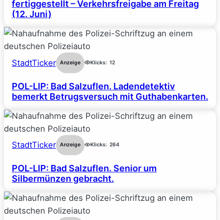
fertiggestellt – Verkehrsfreigabe am Freitag
(12. Juni)
StadtTicker
Anzeige
Klicks:
12
POL-LIP: Bad Salzuflen. Ladendetektiv
bemerkt Betrugsversuch mit Guthabenkarten.
StadtTicker
Anzeige
Klicks:
264
POL-LIP: Bad Salzuflen. Senior um
Silbermünzen gebracht.