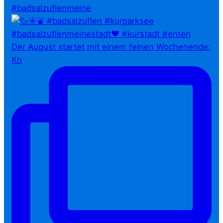
#badsalzuflenmeine
Der August startet mit einem feinen Wochenende:
Kn