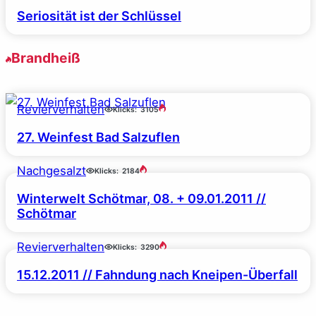
Seriosität ist der Schlüssel
Brandheiß
Revierverhalten
Klicks:
3105
27. Weinfest Bad Salzuflen
Nachgesalzt
Klicks:
2184
Winterwelt Schötmar, 08. + 09.01.2011 //
Schötmar
Revierverhalten
Klicks:
3290
15.12.2011 // Fahndung nach Kneipen-Überfall