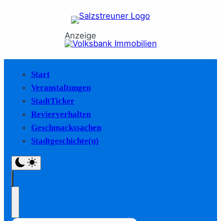
Anzeige
Start
Veranstaltungen
StadtTicker
Revierverhalten
Geschmackssachen
Stadtgeschichte(n)