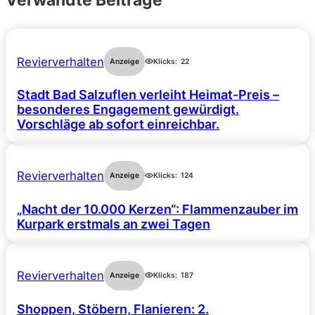
Verwandte Beiträge
Revierverhalten
Anzeige
Klicks:
22
Stadt Bad Salzuflen verleiht Heimat-Preis –
besonderes Engagement gewürdigt.
Vorschläge ab sofort einreichbar.
Revierverhalten
Anzeige
Klicks:
124
„Nacht der 10.000 Kerzen“: Flammenzauber im
Kurpark erstmals an zwei Tagen
Revierverhalten
Anzeige
Klicks:
187
Shoppen, Stöbern, Flanieren: 2.