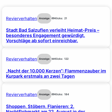
Revierverhalten
Anzeige
Klicks:
21
Stadt Bad Salzuflen verleiht Heimat-Preis –
besonderes Engagement gewürdigt.
Vorschläge ab sofort einreichbar.
Revierverhalten
Anzeige
Klicks:
122
„Nacht der 10.000 Kerzen“: Flammenzauber im
Kurpark erstmals an zwei Tagen
Revierverhalten
Anzeige
Klicks:
184
Shoppen, Stöbern, Flanieren: 2.
Nachtflohmarkt am 22. August in der