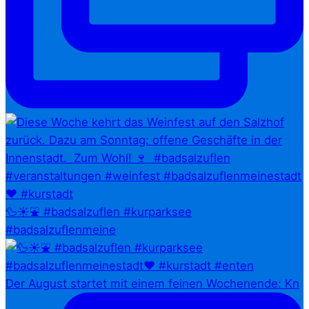
🦆☀️⛲ #badsalzuflen #kurparksee
#badsalzuflenmeine
Der August startet mit einem feinen Wochenende: Kn