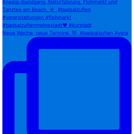
Neue Woche, neue Termine. 👋⁠ ⁠ #badsalzuflen #vera