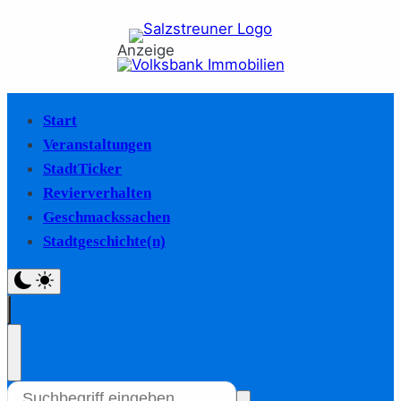
Anzeige
Start
Veranstaltungen
StadtTicker
Revierverhalten
Geschmackssachen
Stadtgeschichte(n)