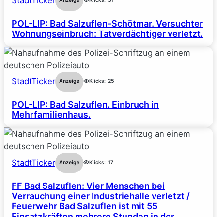
StadtTicker
Anzeige
Klicks:
31
POL-LIP: Bad Salzuflen-Schötmar. Versuchter
Wohnungseinbruch: Tatverdächtiger verletzt.
StadtTicker
Anzeige
Klicks:
25
POL-LIP: Bad Salzuflen. Einbruch in
Mehrfamilienhaus.
StadtTicker
Anzeige
Klicks:
17
FF Bad Salzuflen: Vier Menschen bei
Verrauchung einer Industriehalle verletzt /
Feuerwehr Bad Salzuflen ist mit 55
Einsatzkräften mehrere Stunden in der