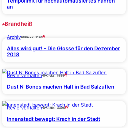
Tempolimit für hochautomatisiertes Fahren
an
Brandheiß
Archiv
Klicks:
2126
Alles wird gut! – Die Glosse für den Dezember
2018
Revierverhalten
Klicks:
1959
Dust N’ Bones machen Halt in Bad Salzuflen
Revierverhalten
Klicks:
3398
Innenstadt bewegt: Krach in der Stadt