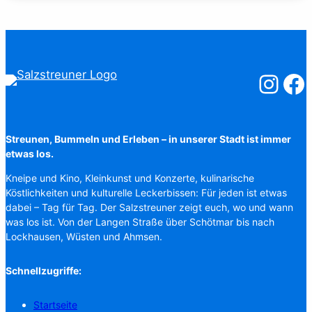
Salzstreuner
Salzst
Streunen, Bummeln und Erleben – in unserer Stadt ist immer
etwas los.
Kneipe und Kino, Kleinkunst und Konzerte, kulinarische
Köstlichkeiten und kulturelle Leckerbissen: Für jeden ist etwas
dabei – Tag für Tag. Der Salzstreuner zeigt euch, wo und wann
was los ist. Von der Langen Straße über Schötmar bis nach
Lockhausen, Wüsten und Ahmsen.
Schnellzugriffe:
Startseite