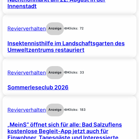
Innenstadt
Revierverhalten
Anzeige
Klicks:
72
Insektennisthilfe im Landschaftsgarten des
Umweltzentrums restauriert
Revierverhalten
Anzeige
Klicks:
33
Sommerleseclub 2026
Revierverhalten
Anzeige
Klicks:
183
„MeinS“ öffnet sich für alle: Bad Salzuflens
kostenlose Begleit-App jetzt auch für
Einwohner, Tagesgäste und Interessierte