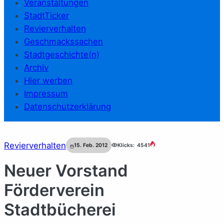
Veranstaltungen
StadtTicker
Revierverhalten
Geschmackssachen
Stadtgeschichte(n)
Archiv
Hier werben
Impressum
Datenschutzerklärung
Revierverhalten
15. Feb. 2012
Klicks:
4541
Neuer Vorstand
Förderverein
Stadtbücherei