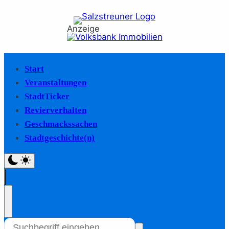
Anzeige
Start
Veranstaltungen
StadtTicker
Revierverhalten
Geschmackssachen
Stadtgeschichte(n)