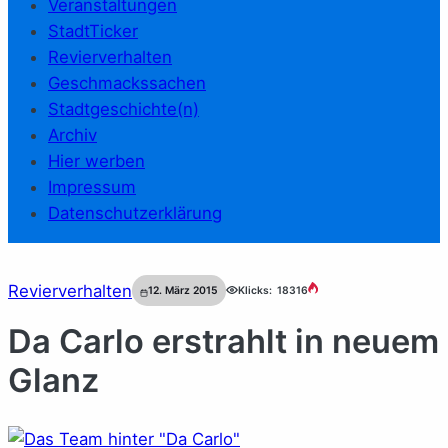
Veranstaltungen
StadtTicker
Revierverhalten
Geschmackssachen
Stadtgeschichte(n)
Archiv
Hier werben
Impressum
Datenschutzerklärung
Revierverhalten
12. März 2015
Klicks:
18316
Da Carlo erstrahlt in neuem
Glanz