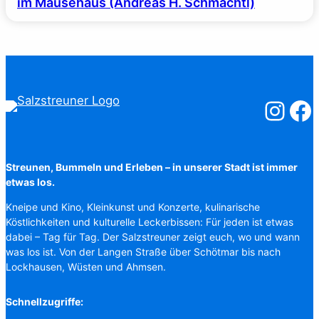
im Mäusehaus (Andreas H. Schmachtl)
Salzstreuner
Salzst
Streunen, Bummeln und Erleben – in unserer Stadt ist immer
etwas los.
Kneipe und Kino, Kleinkunst und Konzerte, kulinarische
Köstlichkeiten und kulturelle Leckerbissen: Für jeden ist etwas
dabei – Tag für Tag. Der Salzstreuner zeigt euch, wo und wann
was los ist. Von der Langen Straße über Schötmar bis nach
Lockhausen, Wüsten und Ahmsen.
Schnellzugriffe: