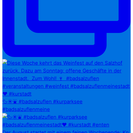
🦆☀️⛲ #badsalzuflen #kurparksee
#badsalzuflenmeine
Der August startet mit einem feinen Wochenende: Kn