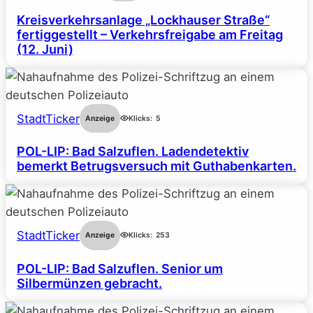
Kreisverkehrsanlage „Lockhauser Straße“
fertiggestellt – Verkehrsfreigabe am Freitag
(12. Juni)
StadtTicker
Anzeige
Klicks:
5
POL-LIP: Bad Salzuflen. Ladendetektiv
bemerkt Betrugsversuch mit Guthabenkarten.
StadtTicker
Anzeige
Klicks:
253
POL-LIP: Bad Salzuflen. Senior um
Silbermünzen gebracht.