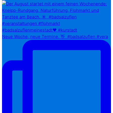
Neue Woche, neue Termine. 👋⁠ ⁠ #badsalzuflen #vera