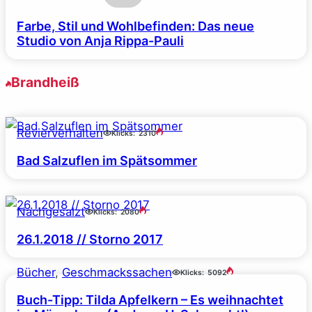
Farbe, Stil und Wohlbefinden: Das neue
Studio von Anja Rippa-Pauli
Brandheiß
Revierverhalten
Klicks:
2310
Bad Salzuflen im Spätsommer
Nachgesalzt
Klicks:
2080
26.1.2018 // Storno 2017
Bücher
, 
Geschmackssachen
Klicks:
5092
Buch-Tipp: Tilda Apfelkern – Es weihnachtet