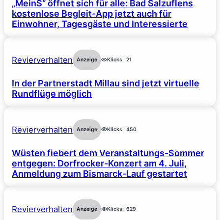
„MeinS“ öffnet sich für alle: Bad Salzuflens
kostenlose Begleit-App jetzt auch für
Einwohner, Tagesgäste und Interessierte
Revierverhalten
Anzeige
Klicks:
21
In der Partnerstadt Millau sind jetzt virtuelle
Rundflüge möglich
Revierverhalten
Anzeige
Klicks:
450
Wüsten fiebert dem Veranstaltungs-Sommer
entgegen: Dorfrocker-Konzert am 4. Juli,
Anmeldung zum Bismarck-Lauf gestartet
Revierverhalten
Anzeige
Klicks:
629