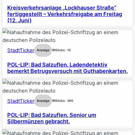
Kreisverkehrsanlage „Lockhauser Straße“
fertiggestellt – Verkehrsfreigabe am Freitag
(12. Juni)
StadtTicker
Anzeige
Klicks:
10
POL-LIP: Bad Salzuflen. Ladendetektiv
bemerkt Betrugsversuch mit Guthabenkarten.
StadtTicker
Anzeige
Klicks:
260
POL-LIP: Bad Salzuflen. Senior um
Silbermünzen gebracht.