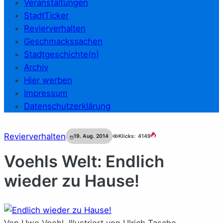
Veranstaltungen
StadtTicker
Revierverhalten
Geschmackssachen
Stadtgeschichte(n)
Archiv
Hier werben
Impressum
Datenschutzerklärung
Revierverhalten
19. Aug. 2014
Klicks:
4149
Voehls Welt: Endlich
wieder zu Hause!
Von Uwe Voehl. Illustriert von Ulrich Tasche.