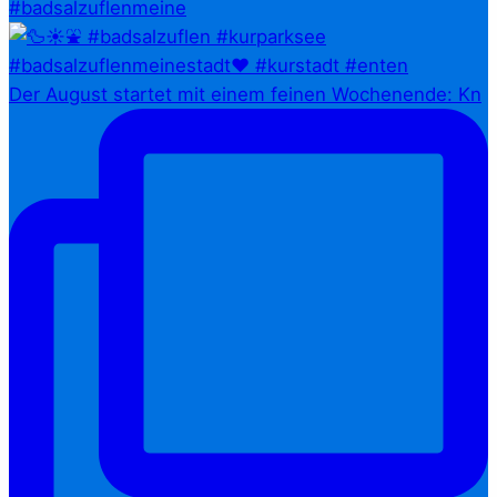
#badsalzuflenmeine
Der August startet mit einem feinen Wochenende: Kn