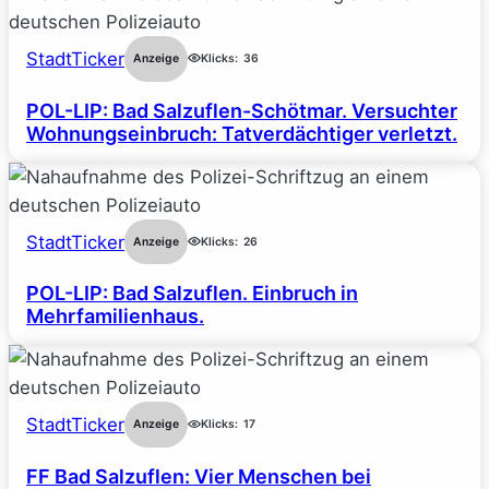
StadtTicker
Anzeige
Klicks:
36
POL-LIP: Bad Salzuflen-Schötmar. Versuchter
Wohnungseinbruch: Tatverdächtiger verletzt.
StadtTicker
Anzeige
Klicks:
26
POL-LIP: Bad Salzuflen. Einbruch in
Mehrfamilienhaus.
StadtTicker
Anzeige
Klicks:
17
FF Bad Salzuflen: Vier Menschen bei