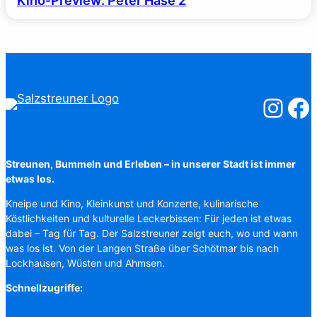
Kino-Preview: Peter Hase 2
Salzstreuner
Salzst
Streunen, Bummeln und Erleben – in unserer Stadt ist immer
etwas los.
Kneipe und Kino, Kleinkunst und Konzerte, kulinarische
Köstlichkeiten und kulturelle Leckerbissen: Für jeden ist etwas
dabei – Tag für Tag. Der Salzstreuner zeigt euch, wo und wann
was los ist. Von der Langen Straße über Schötmar bis nach
Lockhausen, Wüsten und Ahmsen.
Schnellzugriffe: