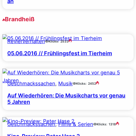
an
Brandheiß
Revierverhalten
Klicks:
2533
05.06.2016 // Frühlingsfest im Tierheim
Geschmackssachen
, 
Musik
Klicks:
2452
Auf Wiederhören: Die Musikcharts vor genau
5 Jahren
Geschmackssachen
, 
Filme & Serien
Klicks:
1318