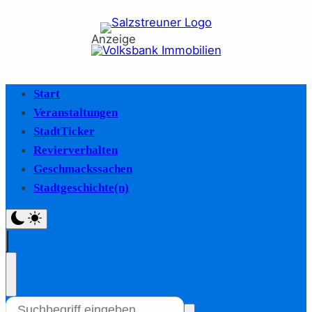
Anzeige
Start
Veranstaltungen
StadtTicker
Revierverhalten
Geschmackssachen
Stadtgeschichte(n)