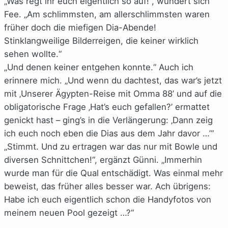
„Was regt ihr euch eigentlich so auf!“, wundert sich
Fee. „Am schlimmsten, am allerschlimmsten waren
früher doch die miefigen Dia-Abende!
Stinklangweilige Bilderreigen, die keiner wirklich
sehen wollte.“
„Und denen keiner entgehen konnte.“ Auch ich
erinnere mich. „Und wenn du dachtest, das war’s jetzt
mit ‚Unserer Ägypten-Reise mit Omma 88’ und auf die
obligatorische Frage ‚Hat’s euch gefallen?’ ermattet
genickt hast – ging’s in die Verlängerung: ‚Dann zeig
ich euch noch eben die Dias aus dem Jahr davor …’“
„Stimmt. Und zu ertragen war das nur mit Bowle und
diversen Schnittchen!“, ergänzt Günni. „Immerhin
wurde man für die Qual entschädigt. Was einmal mehr
beweist, das früher alles besser war. Ach übrigens:
Habe ich euch eigentlich schon die Handyfotos von
meinem neuen Pool gezeigt …?“