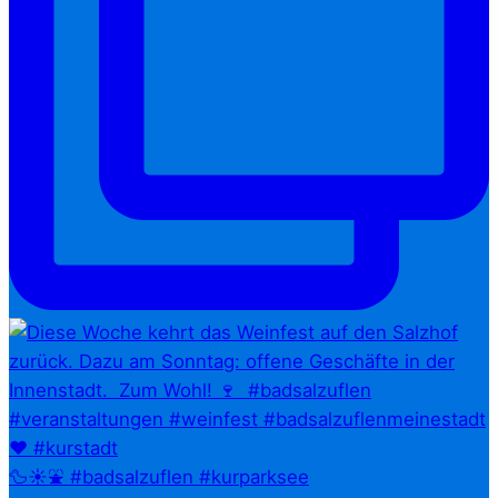
🦆☀️⛲ #badsalzuflen #kurparksee