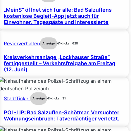
„MeinS“ öffnet sich für alle: Bad Salzuflens
kostenlose Begleit-App jetzt auch für
Einwohner, Tagesgäste und Interessierte
Revierverhalten
Anzeige
Klicks:
628
Kreisverkehrsanlage „Lockhauser Straße“
fertiggestellt – Verkehrsfreigabe am Freitag
(12. Juni)
StadtTicker
Anzeige
Klicks:
31
POL-LIP: Bad Salzuflen-Schötmar. Versuchter
Wohnungseinbruch: Tatverdächtiger verletzt.