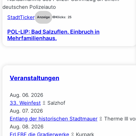
StadtTicker
Anzeige
Klicks:
25
POL-LIP: Bad Salzuflen. Einbruch in
Mehrfamilienhaus.
Veranstaltungen
Aug.
06.
2026
33. Weinfest
Salzhof
Aug.
07.
2026
Entlang der historischen Stadtmauer
Therme III v
Aug.
08.
2026
ErLEBE die Gradierwerke
Kurpark