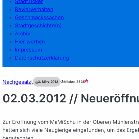
StadtTicker
Revierverhalten
Geschmackssachen
Stadtgeschichte(n)
Archiv
Hier werben
Impressum
Datenschutzerklärung
Nachgesalzt
3. März 2012
Klicks:
3535
02.03.2012 // Neueröff
Zur Eröffnung vom MaMiSchu in der Oberen Mühlenstraß
hatten sich viele Neugierige eingefunden, um das Er
begutachten.