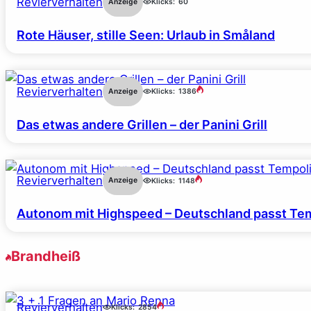
Revierverhalten
Anzeige
Klicks:
60
Rote Häuser, stille Seen: Urlaub in Småland
Revierverhalten
Anzeige
Klicks:
1386
Das etwas andere Grillen – der Panini Grill
Revierverhalten
Anzeige
Klicks:
1148
Autonom mit Highspeed – Deutschland passt Tem
Brandheiß
Revierverhalten
Klicks:
2854