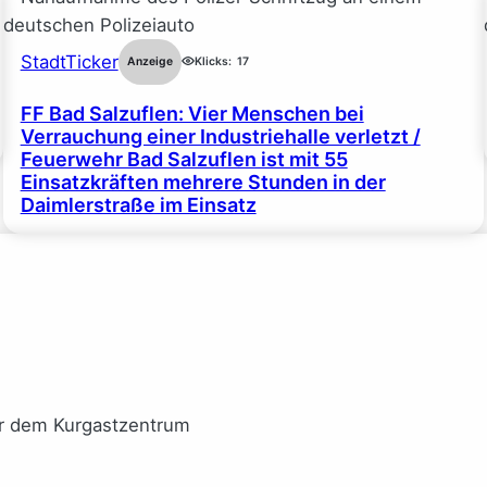
StadtTicker
Anzeige
Klicks:
17
FF Bad Salzuflen: Vier Menschen bei
Verrauchung einer Industriehalle verletzt /
Feuerwehr Bad Salzuflen ist mit 55
Einsatzkräften mehrere Stunden in der
Daimlerstraße im Einsatz
or dem Kurgastzentrum