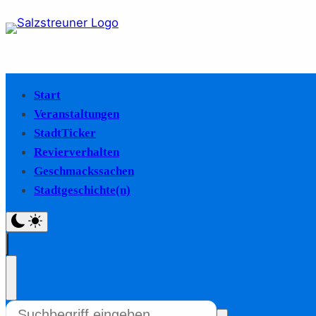
Start
Veranstaltungen
StadtTicker
Revierverhalten
Geschmackssachen
Stadtgeschichte(n)