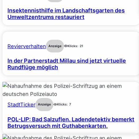
Insektennisthilfe im Landschaftsgarten des
Umweltzentrums restauriert
Revierverhalten
Anzeige
Klicks:
21
In der Partnerstadt Millau sind jetzt virtuelle
Rundflüge möglich
StadtTicker
Anzeige
Klicks:
7
POL-LIP: Bad Salzuflen. Ladendetektiv bemerkt
Betrugsversuch mit Guthabenkarten.