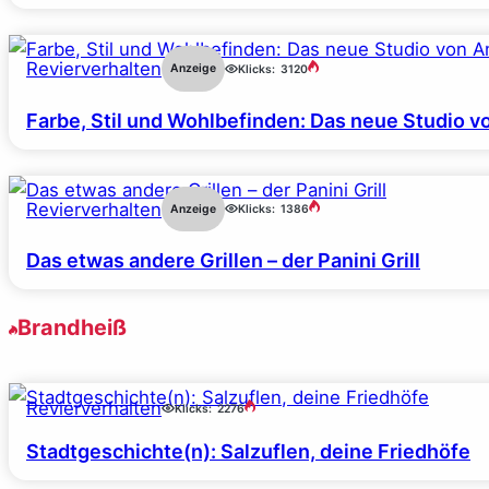
Revierverhalten
Anzeige
Klicks:
3120
Farbe, Stil und Wohlbefinden: Das neue Studio v
Revierverhalten
Anzeige
Klicks:
1386
Das etwas andere Grillen – der Panini Grill
Brandheiß
Revierverhalten
Klicks:
2276
Stadtgeschichte(n): Salzuflen, deine Friedhöfe