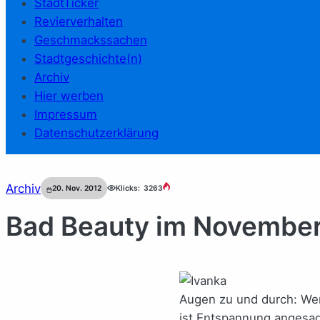
StadtTicker
Revierverhalten
Geschmackssachen
Stadtgeschichte(n)
Archiv
Hier werben
Impressum
Datenschutzerklärung
Archiv
20. Nov. 2012
Klicks:
3263
Bad Beauty im November:
Augen zu und durch: Wen
ist Entspannung angesagt