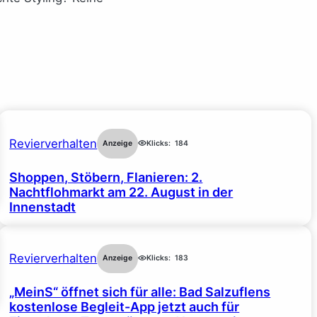
Revierverhalten
Anzeige
Klicks:
184
Shoppen, Stöbern, Flanieren: 2.
Nachtflohmarkt am 22. August in der
Innenstadt
Revierverhalten
Anzeige
Klicks:
183
„MeinS“ öffnet sich für alle: Bad Salzuflens
kostenlose Begleit-App jetzt auch für