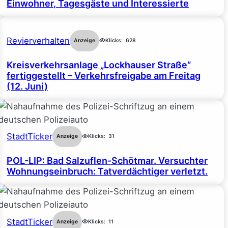
Einwohner, Tagesgäste und Interessierte
Revierverhalten
Anzeige
Klicks:
628
Kreisverkehrsanlage „Lockhauser Straße“
fertiggestellt – Verkehrsfreigabe am Freitag
(12. Juni)
StadtTicker
Anzeige
Klicks:
31
POL-LIP: Bad Salzuflen-Schötmar. Versuchter
Wohnungseinbruch: Tatverdächtiger verletzt.
StadtTicker
Anzeige
Klicks:
11