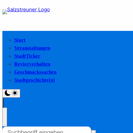
Start
Veranstaltungen
StadtTicker
Revierverhalten
Geschmackssachen
Stadtgeschichte(n)