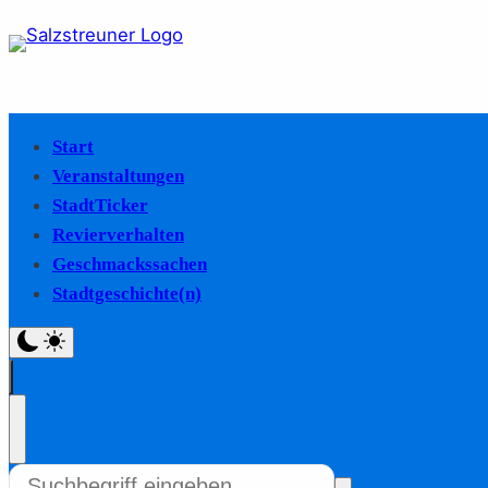
Start
Veranstaltungen
StadtTicker
Revierverhalten
Geschmackssachen
Stadtgeschichte(n)