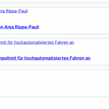
on Anja Rippa-Pauli
polimit für hochautomatisiertes Fahren an