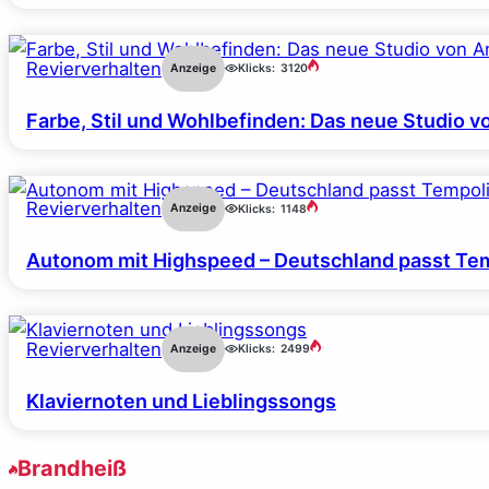
Revierverhalten
Anzeige
Klicks:
3120
Farbe, Stil und Wohlbefinden: Das neue Studio v
Revierverhalten
Anzeige
Klicks:
1148
Autonom mit Highspeed – Deutschland passt Tem
Revierverhalten
Anzeige
Klicks:
2499
Klaviernoten und Lieblingssongs
Brandheiß