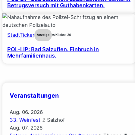
Betrugsversuch mit Guthabenkarten.
StadtTicker
Anzeige
Klicks:
26
POL-LIP: Bad Salzuflen. Einbruch in
Mehrfamilienhaus.
Veranstaltungen
Aug.
06.
2026
33. Weinfest
Salzhof
Aug.
07.
2026