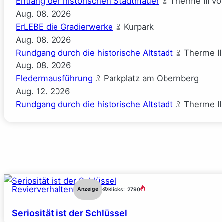
Entlang der historischen Stadtmauer
Therme III v
Aug.
08.
2026
ErLEBE die Gradierwerke
Kurpark
Aug.
08.
2026
Rundgang durch die historische Altstadt
Therme II
Aug.
08.
2026
Fledermausführung
Parkplatz am Obernberg
Aug.
12.
2026
Rundgang durch die historische Altstadt
Therme II
Revierverhalten
Anzeige
Klicks:
2790
Seriosität ist der Schlüssel