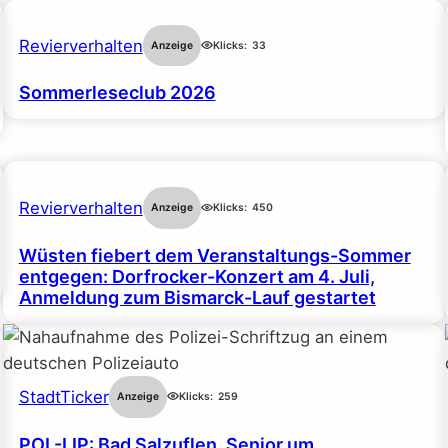
Revierverhalten
Anzeige
Klicks:
33
Sommerleseclub 2026
Revierverhalten
Anzeige
Klicks:
450
Wüsten fiebert dem Veranstaltungs-Sommer
entgegen: Dorfrocker-Konzert am 4. Juli,
Anmeldung zum Bismarck-Lauf gestartet
StadtTicker
Anzeige
Klicks:
259
POL-LIP: Bad Salzuflen. Senior um