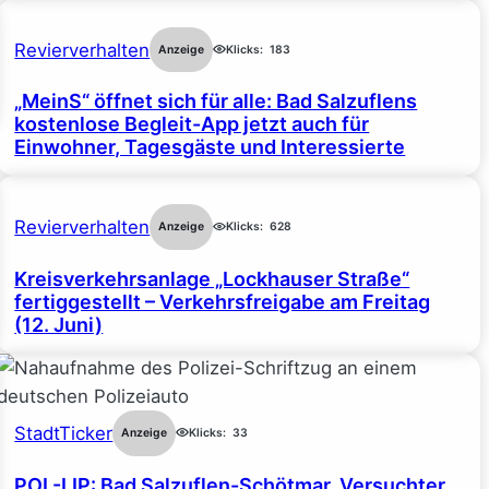
Revierverhalten
Anzeige
Klicks:
183
„MeinS“ öffnet sich für alle: Bad Salzuflens
kostenlose Begleit-App jetzt auch für
Einwohner, Tagesgäste und Interessierte
Revierverhalten
Anzeige
Klicks:
628
Kreisverkehrsanlage „Lockhauser Straße“
fertiggestellt – Verkehrsfreigabe am Freitag
(12. Juni)
StadtTicker
Anzeige
Klicks:
33
POL-LIP: Bad Salzuflen-Schötmar. Versuchter