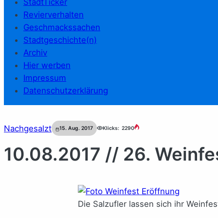
StadtTicker
Revierverhalten
Geschmackssachen
Stadtgeschichte(n)
Archiv
Hier werben
Impressum
Datenschutzerklärung
Nachgesalzt
15. Aug. 2017
Klicks:
2290
10.08.2017 // 26. Weinfe
Die Salzufler lassen sich ihr Weinfes