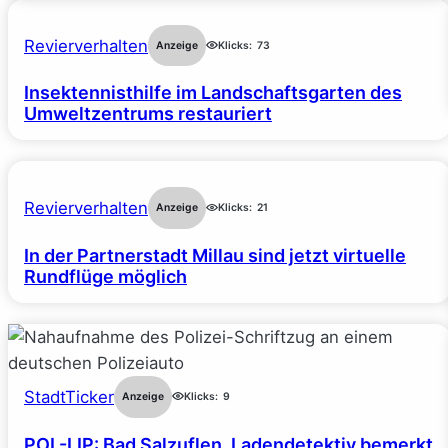
Revierverhalten
Anzeige
Klicks:
73
Insektennisthilfe im Landschaftsgarten des
Umweltzentrums restauriert
Revierverhalten
Anzeige
Klicks:
21
In der Partnerstadt Millau sind jetzt virtuelle
Rundflüge möglich
StadtTicker
Anzeige
Klicks:
9
POL-LIP: Bad Salzuflen. Ladendetektiv bemerkt