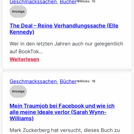
Geschmackssachen
, 
Bücher
Klicks:
15
Anzeige
The Deal – Reine Verhandlungssache (Elle
Kennedy)
Wer in den letzten Jahren auch nur gelegentlich
auf BookTok…
:
Weiterlesen
The
Deal
Geschmackssachen
, 
Bücher
–
Klicks:
16
Reine
Anzeige
Verhandlungssache
Mein Traumjob bei Facebook und wie ich
(Elle
alle meine Ideale verlor (Sarah Wynn-
Kennedy)
Williams)
Mark Zuckerberg hat versucht, dieses Buch zu