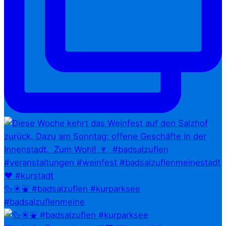
🦆☀️⛲ #badsalzuflen #kurparksee
#badsalzuflenmeine