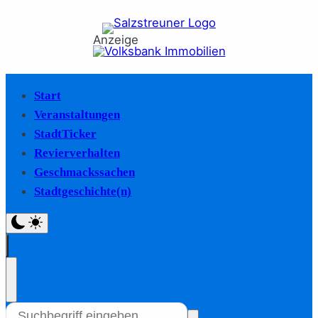
Anzeige
Start
Veranstaltungen
StadtTicker
Revierverhalten
Geschmackssachen
Stadtgeschichte(n)