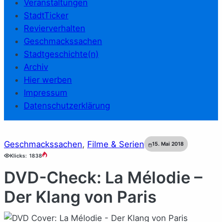
Veranstaltungen
StadtTicker
Revierverhalten
Geschmackssachen
Stadtgeschichte(n)
Archiv
Hier werben
Impressum
Datenschutzerklärung
Geschmackssachen
, 
Filme & Serien
15. Mai 2018
Klicks:
1838
DVD-Check: La Mélodie –
Der Klang von Paris