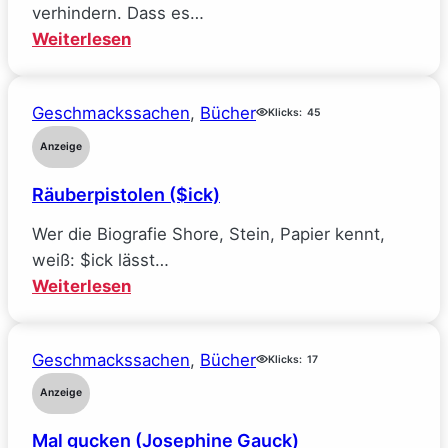
verhindern. Dass es…
:
Weiterlesen
Mein
Traumjob
Geschmackssachen
, 
Bücher
bei
Klicks:
45
Facebook
Anzeige
und
Räuberpistolen ($ick)
wie
ich
Wer die Biografie Shore, Stein, Papier kennt,
alle
weiß: $ick lässt…
meine
:
Weiterlesen
Ideale
Räuberpistolen
verlor
($ick)
(Sarah
Geschmackssachen
, 
Bücher
Klicks:
17
Wynn-
Anzeige
Williams)
Mal gucken (Josephine Gauck)