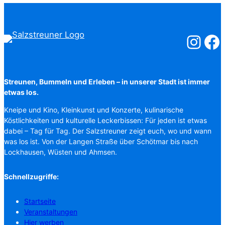
Salzstreuner
Salzst
Streunen, Bummeln und Erleben – in unserer Stadt ist immer
etwas los.
Kneipe und Kino, Kleinkunst und Konzerte, kulinarische
Köstlichkeiten und kulturelle Leckerbissen: Für jeden ist etwas
dabei – Tag für Tag. Der Salzstreuner zeigt euch, wo und wann
was los ist. Von der Langen Straße über Schötmar bis nach
Lockhausen, Wüsten und Ahmsen.
Schnellzugriffe:
Startseite
Veranstaltungen
Hier werben