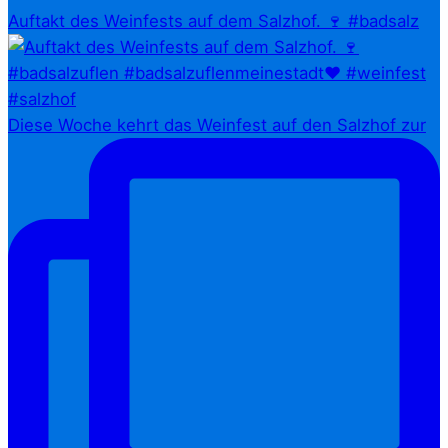
Auftakt des Weinfests auf dem Salzhof. 🍷 #badsalz
Diese Woche kehrt das Weinfest auf den Salzhof zur