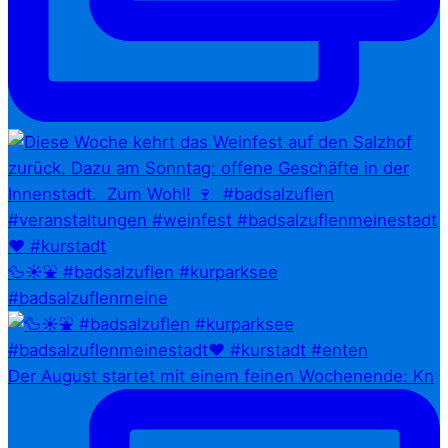
🦆☀️⛲ #badsalzuflen #kurparksee
#badsalzuflenmeine
Der August startet mit einem feinen Wochenende: Kn