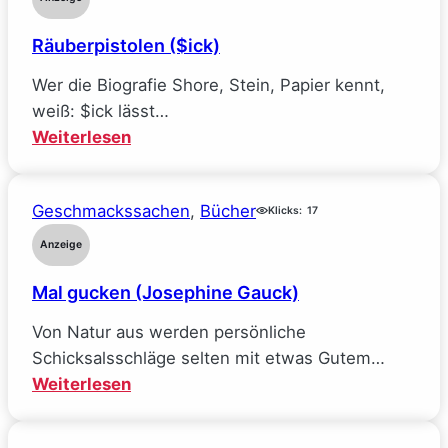
und
Räuberpistolen ($ick)
wie
ich
Wer die Biografie Shore, Stein, Papier kennt,
alle
weiß: $ick lässt…
meine
:
Weiterlesen
Ideale
Räuberpistolen
verlor
($ick)
(Sarah
Geschmackssachen
, 
Bücher
Klicks:
17
Wynn-
Anzeige
Williams)
Mal gucken (Josephine Gauck)
Von Natur aus werden persönliche
Schicksalsschläge selten mit etwas Gutem…
:
Weiterlesen
Mal
gucken