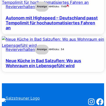
Revierverhalten
Anzeige
Klicks:
1148
Autonom mit Highspeed – Deutschland passt
Tempolimit für hochautomatisiertes Fahren
an
Revierverhalten
Anzeige
Klicks:
54
Neue Küche in Bad Salzuflen: Wo aus
Wohnraum ein Lebensgefühl wird
Salzstreuner
Salzst