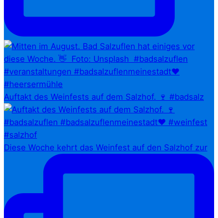
Auftakt des Weinfests auf dem Salzhof. 🍷 #badsalz
Diese Woche kehrt das Weinfest auf den Salzhof zur