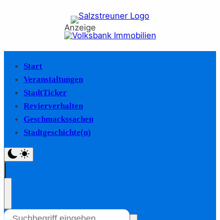
Anzeige
Start
Veranstaltungen
StadtTicker
Revierverhalten
Geschmackssachen
Stadtgeschichte(n)