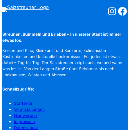
Salzstreuner
Salzst
Streunen, Bummeln und Erleben – in unserer Stadt ist immer
etwas los.
Kneipe und Kino, Kleinkunst und Konzerte, kulinarische
Köstlichkeiten und kulturelle Leckerbissen: Für jeden ist etwas
dabei – Tag für Tag. Der Salzstreuner zeigt euch, wo und wann
was los ist. Von der Langen Straße über Schötmar bis nach
Lockhausen, Wüsten und Ahmsen.
Schnellzugriffe:
Startseite
Veranstaltungen
Hier werben
Impressum
Datenschutz