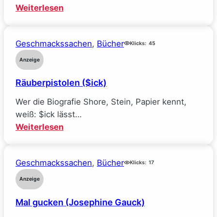
:
Weiterlesen
Mein
Traumjob
Geschmackssachen
, 
Bücher
bei
Klicks:
45
Facebook
Anzeige
und
Räuberpistolen ($ick)
wie
ich
Wer die Biografie Shore, Stein, Papier kennt,
alle
weiß: $ick lässt…
meine
:
Weiterlesen
Ideale
Räuberpistolen
verlor
($ick)
(Sarah
Geschmackssachen
, 
Bücher
Klicks:
17
Wynn-
Anzeige
Williams)
Mal gucken (Josephine Gauck)