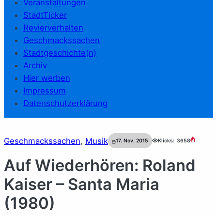
Veranstaltungen
StadtTicker
Revierverhalten
Geschmackssachen
Stadtgeschichte(n)
Archiv
Hier werben
Impressum
Datenschutzerklärung
Geschmackssachen
, 
Musik
17. Nov. 2015
Klicks:
3658
Auf Wiederhören: Roland
Kaiser – Santa Maria
(1980)