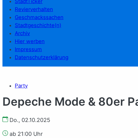
StadtTicker
Revierverhalten
Geschmackssachen
Stadtgeschichte(n)
Archiv
Hier werben
Impressum
Datenschutzerklärung
Party
Depeche Mode & 80er P
Do., 02.10.2025
ab 21:00 Uhr