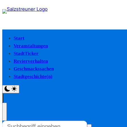
Start
Veranstaltungen
StadtTicker
Revierverhalten
Geschmackssachen
Stadtgeschichte(n)