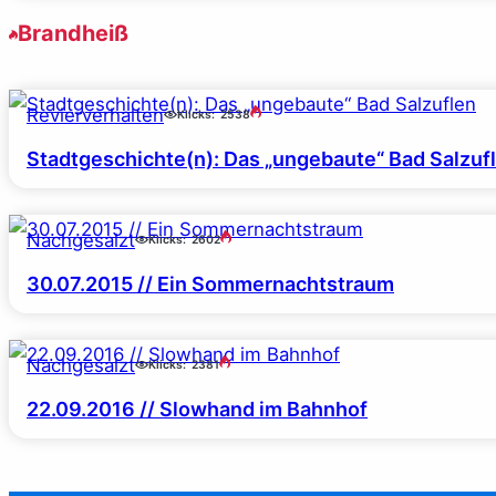
Brandheiß
Revierverhalten
Klicks:
2538
Stadtgeschichte(n): Das „ungebaute“ Bad Salzuf
Nachgesalzt
Klicks:
2602
30.07.2015 // Ein Sommernachtstraum
Nachgesalzt
Klicks:
2381
22.09.2016 // Slowhand im Bahnhof