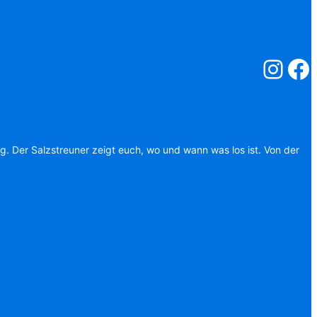
Salzstreuner
Salzst
ag. Der Salzstreuner zeigt euch, wo und wann was los ist. Von der