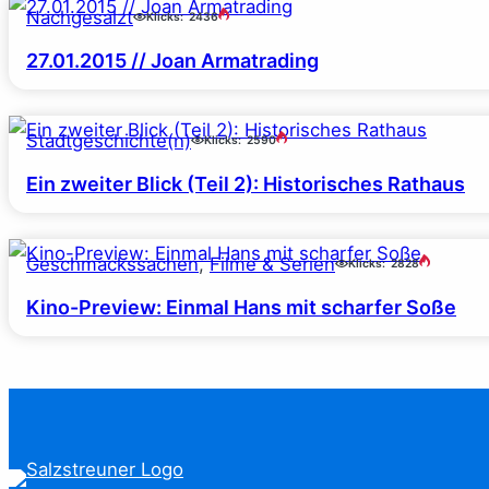
Nachgesalzt
Klicks:
2436
27.01.2015 // Joan Armatrading
Stadtgeschichte(n)
Klicks:
2590
Ein zweiter Blick (Teil 2): Historisches Rathaus
Geschmackssachen
, 
Filme & Serien
Klicks:
2828
Kino-Preview: Einmal Hans mit scharfer Soße