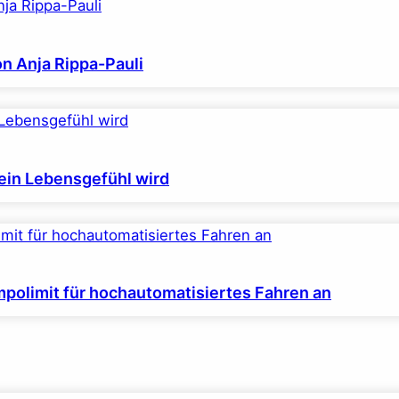
on Anja Rippa-Pauli
ein Lebensgefühl wird
polimit für hochautomatisiertes Fahren an