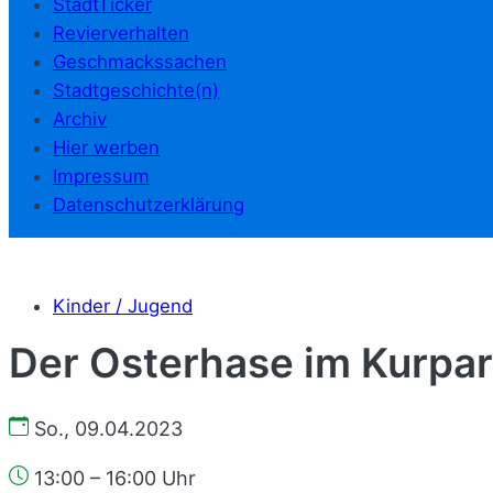
StadtTicker
Revierverhalten
Geschmackssachen
Stadtgeschichte(n)
Archiv
Hier werben
Impressum
Datenschutzerklärung
Kinder / Jugend
Der Os­ter­ha­se im Kur­pa
So., 09.04.2023
13:00 – 16:00 Uhr