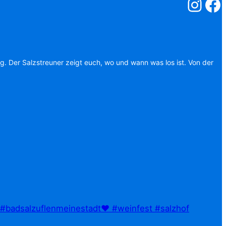
Salzstreuner
Salzst
ag. Der Salzstreuner zeigt euch, wo und wann was los ist. Von der