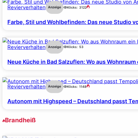
Revierverhalten
Anzeige
Klicks:
3122
Farbe, Stil und Wohlbefinden: Das neue Studio v
Revierverhalten
Anzeige
Klicks:
53
Neue Küche in Bad Salzuflen: Wo aus Wohnraum 
Revierverhalten
Anzeige
Klicks:
1148
Autonom mit Highspeed – Deutschland passt Tem
Brandheiß