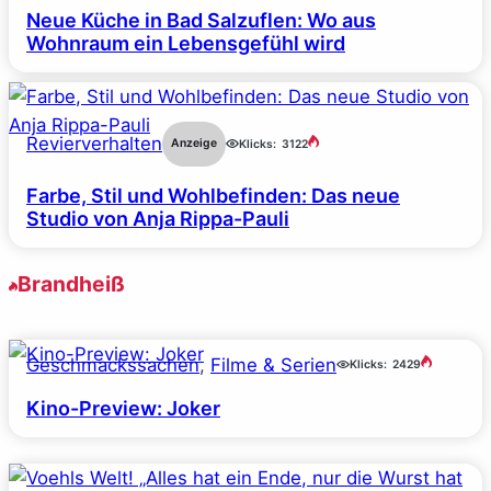
Neue Küche in Bad Salzuflen: Wo aus
Wohnraum ein Lebensgefühl wird
Revierverhalten
Anzeige
Klicks:
3122
Farbe, Stil und Wohlbefinden: Das neue
Studio von Anja Rippa-Pauli
Brandheiß
Geschmackssachen
, 
Filme & Serien
Klicks:
2429
Kino-Preview: Joker