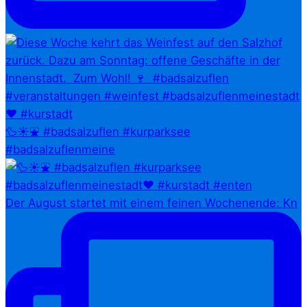
🦆☀️⛲ #badsalzuflen #kurparksee
#badsalzuflenmeine
Der August startet mit einem feinen Wochenende: Kn