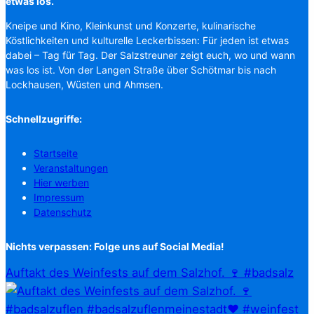
etwas los.
Kneipe und Kino, Kleinkunst und Konzerte, kulinarische
Köstlichkeiten und kulturelle Leckerbissen: Für jeden ist etwas
dabei – Tag für Tag. Der Salzstreuner zeigt euch, wo und wann
was los ist. Von der Langen Straße über Schötmar bis nach
Lockhausen, Wüsten und Ahmsen.
Schnellzugriffe:
Startseite
Veranstaltungen
Hier werben
Impressum
Datenschutz
Nichts verpassen: Folge uns auf Social Media!
Auftakt des Weinfests auf dem Salzhof. 🍷 #badsalz