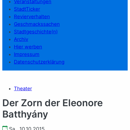
Veranstaltungen
StadtTicker
Revierverhalten
Geschmackssachen
Stadtgeschichte(n)
Archiv
Hier werben
Impressum
Datenschutzerklärung
Theater
Der Zorn der Eleonore
Batthyány
Sa., 10.10.2015