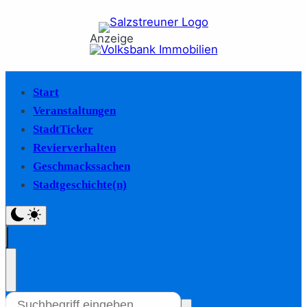
Anzeige
Start
Veranstaltungen
StadtTicker
Revierverhalten
Geschmackssachen
Stadtgeschichte(n)