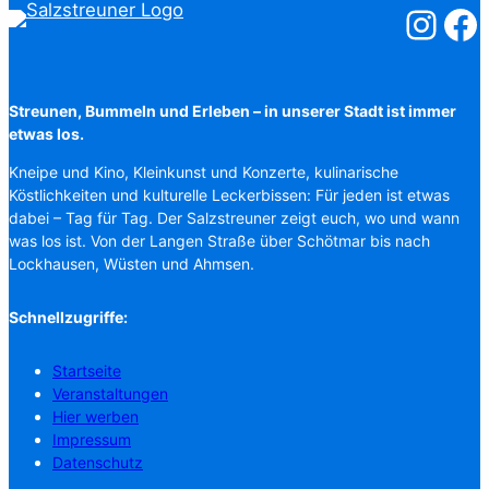
Salzstreuner
Salzst
Streunen, Bummeln und Erleben – in unserer Stadt ist immer
etwas los.
Kneipe und Kino, Kleinkunst und Konzerte, kulinarische
Köstlichkeiten und kulturelle Leckerbissen: Für jeden ist etwas
dabei – Tag für Tag. Der Salzstreuner zeigt euch, wo und wann
was los ist. Von der Langen Straße über Schötmar bis nach
Lockhausen, Wüsten und Ahmsen.
Schnellzugriffe:
Startseite
Veranstaltungen
Hier werben
Impressum
Datenschutz