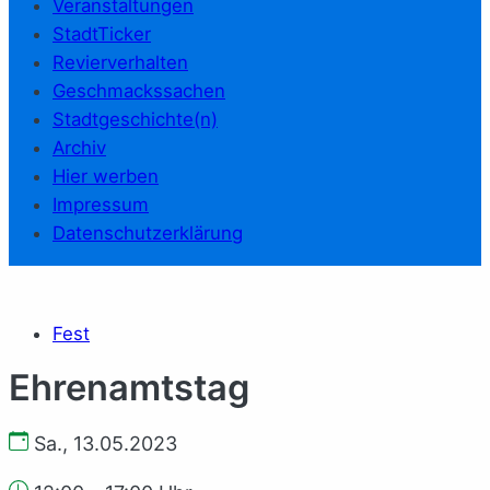
Veranstaltungen
StadtTicker
Revierverhalten
Geschmackssachen
Stadtgeschichte(n)
Archiv
Hier werben
Impressum
Datenschutzerklärung
Fest
Ehrenamtstag
Sa., 13.05.2023