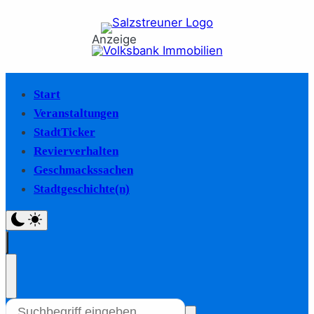
Anzeige
Start
Veranstaltungen
StadtTicker
Revierverhalten
Geschmackssachen
Stadtgeschichte(n)