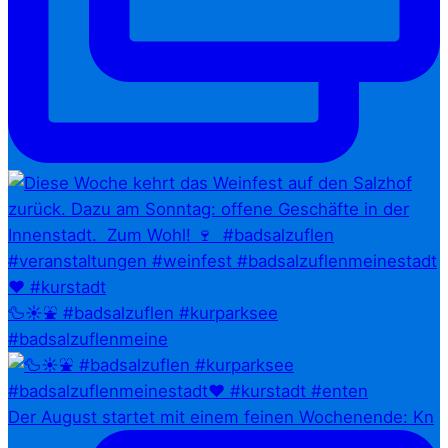
🦆☀️⛲ #badsalzuflen #kurparksee
#badsalzuflenmeine
Der August startet mit einem feinen Wochenende: Kn