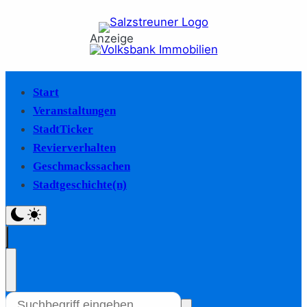
Anzeige
Start
Veranstaltungen
StadtTicker
Revierverhalten
Geschmackssachen
Stadtgeschichte(n)