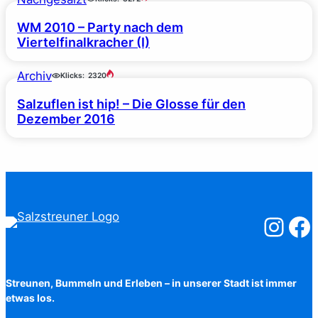
WM 2010 – Party nach dem
Viertelfinalkracher (I)
Archiv
Klicks:
2320
Salzuflen ist hip! – Die Glosse für den
Dezember 2016
Salzstreuner
Salzst
Streunen, Bummeln und Erleben – in unserer Stadt ist immer
etwas los.