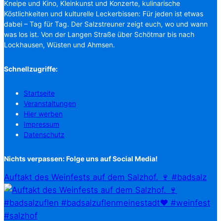
Kneipe und Kino, Kleinkunst und Konzerte, kulinarische
Köstlichkeiten und kulturelle Leckerbissen: Für jeden ist etwas
dabei – Tag für Tag. Der Salzstreuner zeigt euch, wo und wann
was los ist. Von der Langen Straße über Schötmar bis nach
Lockhausen, Wüsten und Ahmsen.
Schnellzugriffe:
Startseite
Veranstaltungen
Hier werben
Impressum
Datenschutz
Nichts verpassen: Folge uns auf Social Media!
Auftakt des Weinfests auf dem Salzhof. 🍷 #badsalz