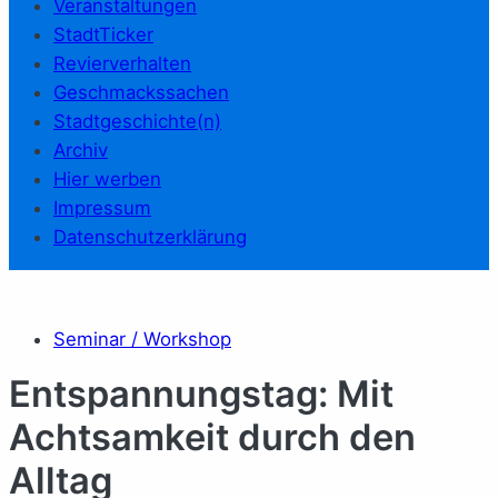
Veranstaltungen
StadtTicker
Revierverhalten
Geschmackssachen
Stadtgeschichte(n)
Archiv
Hier werben
Impressum
Datenschutzerklärung
Seminar / Workshop
Entspannungstag: Mit
Achtsamkeit durch den
Alltag