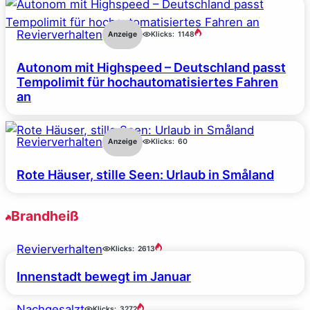
Revierverhalten
Anzeige
Klicks:
1148
Autonom mit Highspeed – Deutschland passt
Tempolimit für hochautomatisiertes Fahren
an
Revierverhalten
Anzeige
Klicks:
60
Rote Häuser, stille Seen: Urlaub in Småland
Brandheiß
Revierverhalten
Klicks:
2613
Innenstadt bewegt im Januar
Nachgesalzt
Klicks:
3272