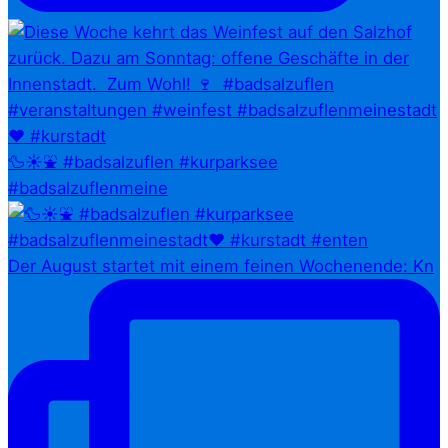
🦆☀️⛲ #badsalzuflen #kurparksee
#badsalzuflenmeine
Der August startet mit einem feinen Wochenende: Kn