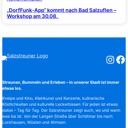
„DorfFunk-App“ kommt nach Bad Salzuflen –
Workshop am 30.08.
Salzstreuner
Salzst
Streunen, Bummeln und Erleben – in unserer Stadt ist immer
etwas los.
Kneipe und Kino, Kleinkunst und Konzerte, kulinarische
Köstlichkeiten und kulturelle Leckerbissen: Für jeden ist etwas
dabei – Tag für Tag. Der Salzstreuner zeigt euch, wo und wann
was los ist. Von der Langen Straße über Schötmar bis nach
Lockhausen, Wüsten und Ahmsen.