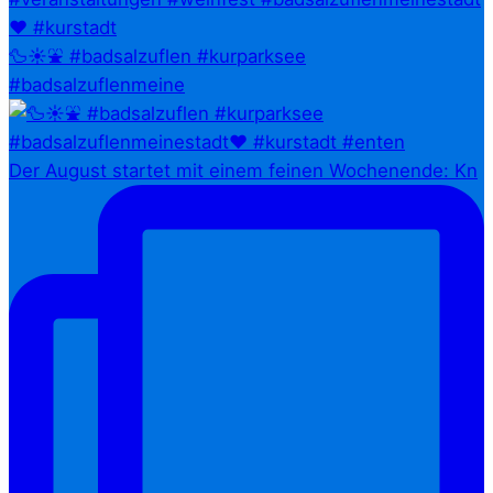
🦆☀️⛲ #badsalzuflen #kurparksee
#badsalzuflenmeine
Der August startet mit einem feinen Wochenende: Kn