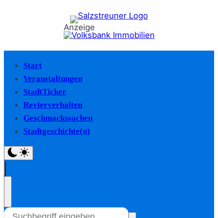
Anzeige
Start
Veranstaltungen
StadtTicker
Revierverhalten
Geschmackssachen
Stadtgeschichte(n)