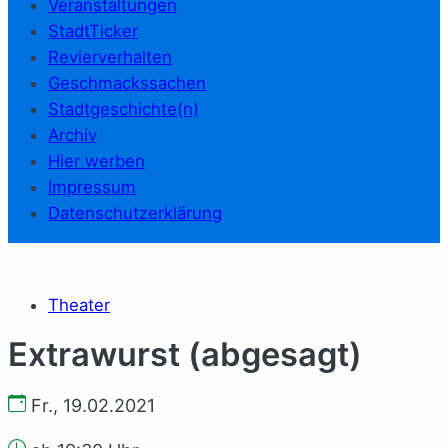
Veranstaltungen
StadtTicker
Revierverhalten
Geschmackssachen
Stadtgeschichte(n)
Archiv
Hier werben
Impressum
Datenschutzerklärung
Theater
Extrawurst (abgesagt)
Fr., 19.02.2021