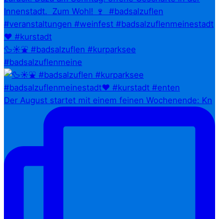
🦆☀️⛲ #badsalzuflen #kurparksee
#badsalzuflenmeine
Der August startet mit einem feinen Wochenende: Kn