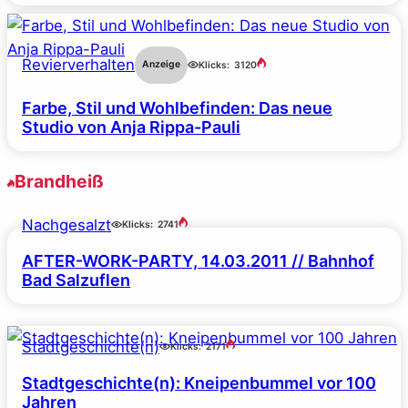
Revierverhalten
Anzeige
Klicks:
3120
Farbe, Stil und Wohlbefinden: Das neue
Studio von Anja Rippa-Pauli
Brandheiß
Nachgesalzt
Klicks:
2741
AFTER-WORK-PARTY, 14.03.2011 // Bahnhof
Bad Salzuflen
Stadtgeschichte(n)
Klicks:
2171
Stadtgeschichte(n): Kneipenbummel vor 100
Jahren