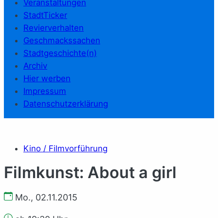
Veranstaltungen
StadtTicker
Revierverhalten
Geschmackssachen
Stadtgeschichte(n)
Archiv
Hier werben
Impressum
Datenschutzerklärung
Kino / Filmvorführung
Filmkunst: About a girl
Mo., 02.11.2015