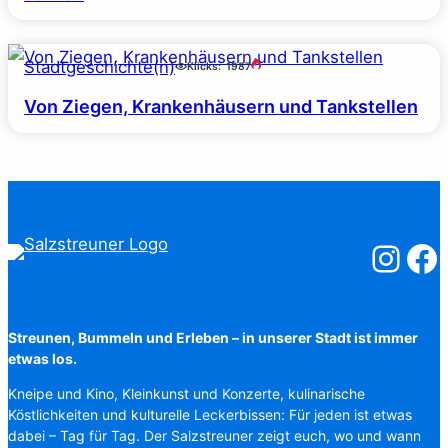
Stadtgeschichte(n)
Klicks:
1987
Von Ziegen, Krankenhäusern und Tankstellen
Salzstreuner
Salzst
Streunen, Bummeln und Erleben – in unserer Stadt ist immer
etwas los.
Kneipe und Kino, Kleinkunst und Konzerte, kulinarische
Köstlichkeiten und kulturelle Leckerbissen: Für jeden ist etwas
dabei – Tag für Tag. Der Salzstreuner zeigt euch, wo und wann