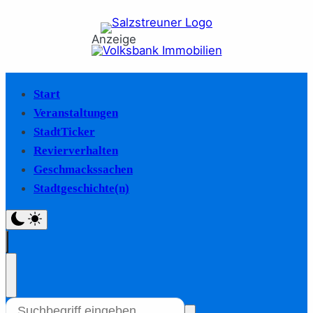
Anzeige
Start
Veranstaltungen
StadtTicker
Revierverhalten
Geschmackssachen
Stadtgeschichte(n)