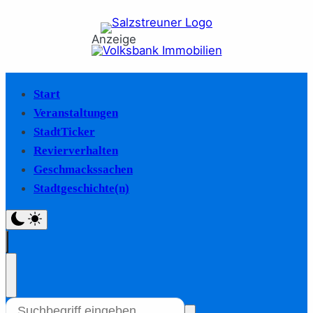
Anzeige
Start
Veranstaltungen
StadtTicker
Revierverhalten
Geschmackssachen
Stadtgeschichte(n)