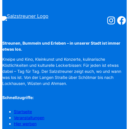
Salzstreuner
Salzst
Streunen, Bummeln und Erleben – in unserer Stadt ist immer
etwas los.
Kneipe und Kino, Kleinkunst und Konzerte, kulinarische
Köstlichkeiten und kulturelle Leckerbissen: Für jeden ist etwas
dabei – Tag für Tag. Der Salzstreuner zeigt euch, wo und wann
was los ist. Von der Langen Straße über Schötmar bis nach
Lockhausen, Wüsten und Ahmsen.
Schnellzugriffe:
Startseite
Veranstaltungen
Hier werben