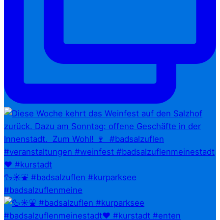
🦆☀️⛲ #badsalzuflen #kurparksee
#badsalzuflenmeine