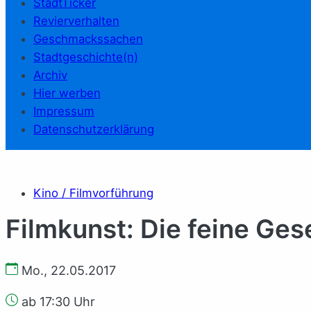
StadtTicker
Revierverhalten
Geschmackssachen
Stadtgeschichte(n)
Archiv
Hier werben
Impressum
Datenschutzerklärung
Kino / Filmvorführung
Filmkunst: Die feine Ges
Mo., 22.05.2017
ab 17:30 Uhr