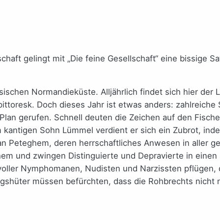
haft gelingt mit „Die feine Gesellschaft“ eine bissige S
schen Normandieküste. Alljährlich findet sich hier der L
ittoresk. Doch dieses Jahr ist etwas anders: zahlreic
Plan gerufen. Schnell deuten die Zeichen auf den Fische
m kantigen Sohn Lümmel verdient er sich ein Zubrot, in
an Peteghem, deren herrschaftliches Anwesen in aller 
em und zwingen Distinguierte und Depravierte in einen a
voller Nymphomanen, Nudisten und Narzissten pflügen, drä
ngshüter müssen befürchten, dass die Rohbrechts nich