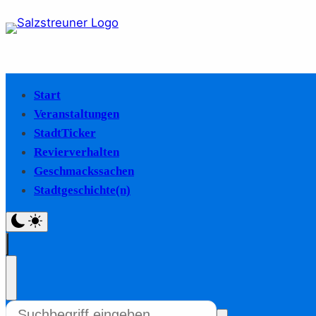
Start
Veranstaltungen
StadtTicker
Revierverhalten
Geschmackssachen
Stadtgeschichte(n)